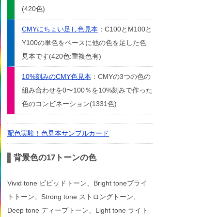
(420色)
CMYにちょい足し色見本
：C100とM100と
Y100の単色をベースに他の色を足した色
見本です(420色:重複色有)
10%刻みのCMY色見本
：CMYの3つの色の
組み合わせを0〜100％を10%刻みで作った
色のコンビネーション(1331色)
配色実験！色見本サンプルカード
背景色の17トーンの色
Vivid tone ビビッドトーン、Bright toneブライ
トトーン、Strong tone ストロングトーン、
Deep tone ディープトーン、Light tone ライト