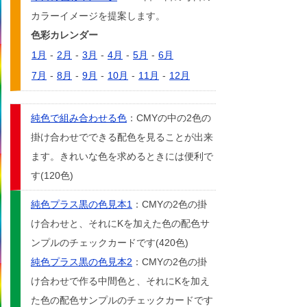
カラーイメージを提案します。
色彩カレンダー
1月
-
2月
-
3月
-
4月
-
5月
-
6月
7月
-
8月
-
9月
-
10月
-
11月
-
12月
純色で組み合わせる色
：CMYの中の2色の
掛け合わせでできる配色を見ることが出来
ます。きれいな色を求めるときには便利で
す(120色)
純色プラス黒の色見本1
：CMYの2色の掛
け合わせと、それにKを加えた色の配色サ
ンプルのチェックカードです(420色)
純色プラス黒の色見本2
：CMYの2色の掛
け合わせで作る中間色と、それにKを加え
た色の配色サンプルのチェックカードです