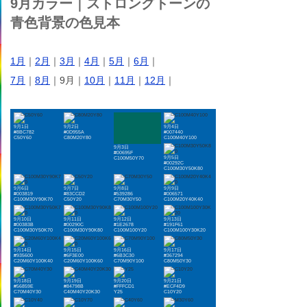
9月カラー｜ストロングトーンの
青色背景の色見本
1月
｜
2月
｜
3月
｜
4月
｜
5月
｜
6月
｜
7月
｜
8月
｜9月｜
10月
｜
11月
｜
12月
｜
9月1日
9月2日
9月4日
#8BC782
#0D955A
#007440
C50Y60
C80M20Y80
C100M40Y100
9月3日
#00695F
9月5日
C100M50Y70
#00292C
C100M30Y50K80
9月6日
9月7日
9月8日
9月9日
#003819
#83CCD2
#539286
#006571
C100M30Y90K70
C50Y20
C70M30Y50
C100M20Y40K40
9月10日
9月11日
9月12日
9月13日
#00383B
#00290C
#1E2678
#191F61
C100M30Y50K70
C100M30Y90K80
C100M100Y20
C100M100Y30K20
9月14日
9月15日
9月16日
9月17日
#935600
#6F3E00
#6B3C30
#367294
C20M60Y100K40
C20M60Y100K60
C70M90Y100
C80M50Y30
9月18日
9月19日
9月20日
9月21日
#56859E
#84798B
#FFFCD1
#ECF4D9
C70M40Y30
C40M40Y20K30
Y25
C10Y20