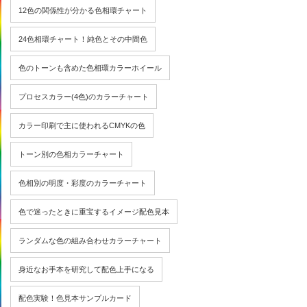
12色の関係性が分かる色相環チャート
24色相環チャート！純色とその中間色
色のトーンも含めた色相環カラーホイール
プロセスカラー(4色)のカラーチャート
カラー印刷で主に使われるCMYKの色
トーン別の色相カラーチャート
色相別の明度・彩度のカラーチャート
色で迷ったときに重宝するイメージ配色見本
ランダムな色の組み合わせカラーチャート
身近なお手本を研究して配色上手になる
配色実験！色見本サンプルカード