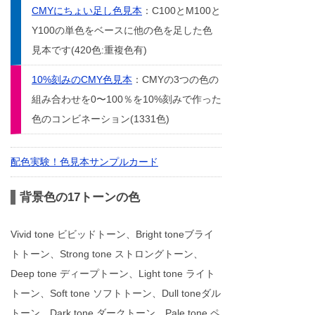
CMYにちょい足し色見本
：C100とM100と
Y100の単色をベースに他の色を足した色
見本です(420色:重複色有)
10%刻みのCMY色見本
：CMYの3つの色の
組み合わせを0〜100％を10%刻みで作った
色のコンビネーション(1331色)
配色実験！色見本サンプルカード
背景色の17トーンの色
Vivid tone ビビッドトーン、Bright toneブライ
トトーン、Strong tone ストロングトーン、
Deep tone ディープトーン、Light tone ライト
トーン、Soft tone ソフトトーン、Dull toneダル
トーン、Dark tone ダークトーン、Pale tone ペ