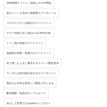
24色相環チャート！純色とその中間色
色のトーンも含めた色相環カラーホイール
プロセスカラー(4色)のカラーチャート
カラー印刷で主に使われるCMYKの色
トーン別の色相カラーチャート
色相別の明度・彩度のカラーチャート
色で迷ったときに重宝するイメージ配色見本
ランダムな色の組み合わせカラーチャート
身近なお手本を研究して配色上手になる
配色実験！色見本サンプルカード
安心して使用できるwebセーフカラー