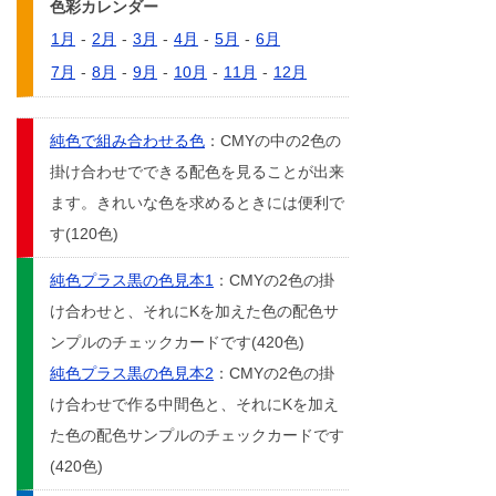
色彩カレンダー
1月
-
2月
-
3月
-
4月
-
5月
-
6月
7月
-
8月
-
9月
-
10月
-
11月
-
12月
純色で組み合わせる色
：CMYの中の2色の
掛け合わせでできる配色を見ることが出来
ます。きれいな色を求めるときには便利で
す(120色)
純色プラス黒の色見本1
：CMYの2色の掛
け合わせと、それにKを加えた色の配色サ
ンプルのチェックカードです(420色)
純色プラス黒の色見本2
：CMYの2色の掛
け合わせで作る中間色と、それにKを加え
た色の配色サンプルのチェックカードです
(420色)