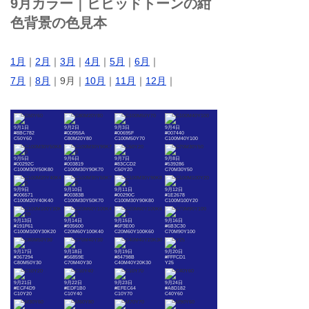
9月カラー｜ビビッドトーンの紺
色背景の色見本
1月
｜
2月
｜
3月
｜
4月
｜
5月
｜
6月
｜
7月
｜
8月
｜9月｜
10月
｜
11月
｜
12月
｜
9月1日
9月2日
9月3日
9月4日
#8BC782
#0D955A
#00695F
#007440
C50Y60
C80M20Y80
C100M50Y70
C100M40Y100
9月5日
9月6日
9月7日
9月8日
#00292C
#003819
#83CCD2
#539286
C100M30Y50K80
C100M30Y90K70
C50Y20
C70M30Y50
9月9日
9月10日
9月11日
9月12日
#006571
#00383B
#00290C
#1E2678
C100M20Y40K40
C100M30Y50K70
C100M30Y90K80
C100M100Y20
9月13日
9月14日
9月15日
9月16日
#191F61
#935600
#6F3E00
#6B3C30
C100M100Y30K20
C20M60Y100K40
C20M60Y100K60
C70M90Y100
9月17日
9月18日
9月19日
9月20日
#367294
#56859E
#84798B
#FFFCD1
C80M50Y30
C70M40Y30
C40M40Y20K30
Y25
9月21日
9月22日
9月23日
9月24日
#ECF4D9
#EDF1B0
#EFEC64
#A8D182
C10Y20
C10Y40
C10Y70
C40Y60