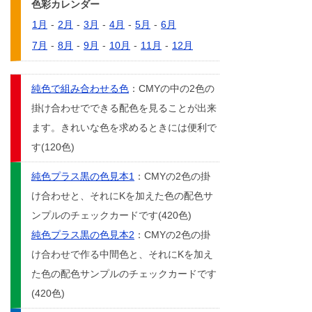
色彩カレンダー
1月
-
2月
-
3月
-
4月
-
5月
-
6月
7月
-
8月
-
9月
-
10月
-
11月
-
12月
純色で組み合わせる色
：CMYの中の2色の
掛け合わせでできる配色を見ることが出来
ます。きれいな色を求めるときには便利で
す(120色)
純色プラス黒の色見本1
：CMYの2色の掛
け合わせと、それにKを加えた色の配色サ
ンプルのチェックカードです(420色)
純色プラス黒の色見本2
：CMYの2色の掛
け合わせで作る中間色と、それにKを加え
た色の配色サンプルのチェックカードです
(420色)