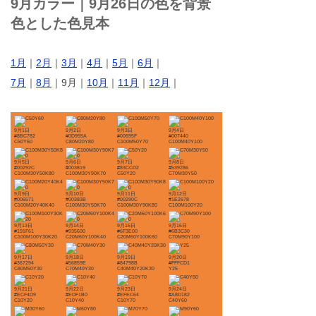
9月カラー｜9月26日の色を背景
色とした色見本
1月
｜
2月
｜
3月
｜
4月
｜
5月
｜
6月
｜
7月
｜
8月
｜9月｜
10月
｜
11月
｜
12月
｜
9月1日
9月2日
9月3日
9月4日
#8BC782
#0D955A
#00695F
#007440
C50Y60
C80M20Y80
C100M50Y70
C100M40Y100
9月5日
9月6日
9月7日
9月8日
#00292C
#003819
#83CCD2
#539286
C100M30Y50K80
C100M30Y90K70
C50Y20
C70M30Y50
9月9日
9月10日
9月11日
9月12日
#006571
#00383B
#00290C
#1E2678
C100M20Y40K40
C100M30Y50K70
C100M30Y90K80
C100M100Y20
9月13日
9月14日
9月15日
9月16日
#191F61
#935600
#6F3E00
#6B3C30
C100M100Y30K20
C20M60Y100K40
C20M60Y100K60
C70M90Y100
9月17日
9月18日
9月19日
9月20日
#367294
#56859E
#84798B
#FFFCD1
C80M50Y30
C70M40Y30
C40M40Y20K30
Y25
9月21日
9月22日
9月23日
9月24日
#ECF4D9
#EDF1B0
#EFEC64
#A8D182
C10Y20
C10Y40
C10Y70
C40Y60