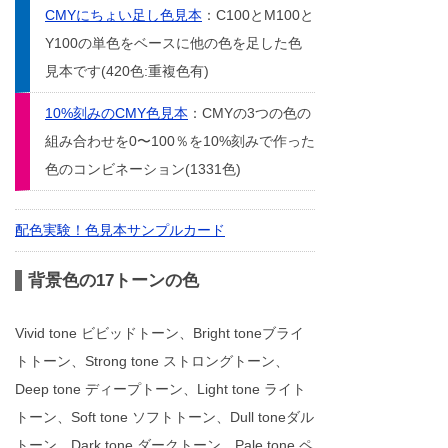
CMYにちょい足し色見本
：C100とM100と
Y100の単色をベースに他の色を足した色
見本です(420色:重複色有)
10%刻みのCMY色見本
：CMYの3つの色の
組み合わせを0〜100％を10%刻みで作った
色のコンビネーション(1331色)
配色実験！色見本サンプルカード
背景色の17トーンの色
Vivid tone ビビッドトーン、Bright toneブライ
トトーン、Strong tone ストロングトーン、
Deep tone ディープトーン、Light tone ライト
トーン、Soft tone ソフトトーン、Dull toneダル
トーン、Dark tone ダークトーン、Pale tone ペ