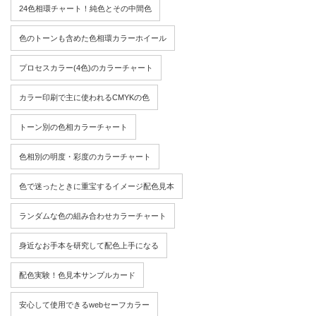
24色相環チャート！純色とその中間色
色のトーンも含めた色相環カラーホイール
プロセスカラー(4色)のカラーチャート
カラー印刷で主に使われるCMYKの色
トーン別の色相カラーチャート
色相別の明度・彩度のカラーチャート
色で迷ったときに重宝するイメージ配色見本
ランダムな色の組み合わせカラーチャート
身近なお手本を研究して配色上手になる
配色実験！色見本サンプルカード
安心して使用できるwebセーフカラー