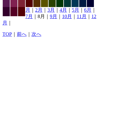
月
｜
2月
｜
3月
｜
4月
｜
5月
｜
6月
｜
7月
｜8月｜
9月
｜
10月
｜
11月
｜
12
月
｜
TOP
｜
前へ
｜
次へ