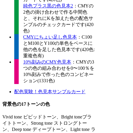
純色プラス黒の色見本2
：CMYの
2色の掛け合わせで作る中間色
と、それにKを加えた色の配色サ
ンプルのチェックカードです(420
色)
CMYにちょい足し色見本
：C100
とM100とY100の単色をベースに
他の色を足した色見本です(420色:
重複色有)
10%刻みのCMY色見本
：CMYの3
つの色の組み合わせを0〜100％を
10%刻みで作った色のコンビネー
ション(1331色)
配色実験！色見本サンプルカード
背景色の17トーンの色
Vivid tone ビビッドトーン、Bright toneブラ
イトトーン、Strong tone ストロングトー
ン、Deep tone ディープトーン、Light tone ラ