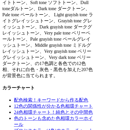
イトトーン、Soft tone ソフトトーン、Dull
toneダルトーン、Dark tone ダークトーン、
Pale tone ペールトーン、 Light grayish tone ラ
イトグレイッシュトーン、Grayish tone グレ
イッシュトーン、Dark grayish tone ダークグ
レイッシュトーン、Very pale tone ベリーペ
ールトーン、Pale grayish tone ペールグレイ
ッシュトーン、Middle grayish tone ミドルグ
レイッシュトーン、Very grayish tone ベリー
グレイッシュトーン、Very dark tone ベリー
ダークトーン、の17色調と各色での12色
相、それに白色・灰色・黒色を加えた207色
が背景色に当てられます。
カラーチャート
配色検索！キーワードから作る配色
12色の関係性が分かる色相環チャート
24色相環チャート！純色とその中間色
色のトーンも含めた色相環カラーホイ
ール