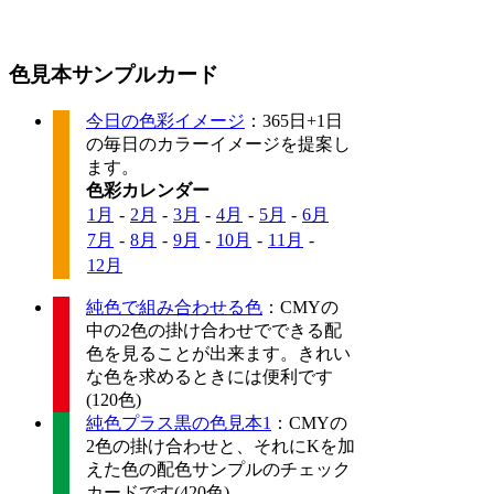
色見本サンプルカード
今日の色彩イメージ
：365日+1日
の毎日のカラーイメージを提案し
ます。
色彩カレンダー
1月
-
2月
-
3月
-
4月
-
5月
-
6月
7月
-
8月
-
9月
-
10月
-
11月
-
12月
純色で組み合わせる色
：CMYの
中の2色の掛け合わせでできる配
色を見ることが出来ます。きれい
な色を求めるときには便利です
(120色)
純色プラス黒の色見本1
：CMYの
2色の掛け合わせと、それにKを加
えた色の配色サンプルのチェック
カードです(420色)