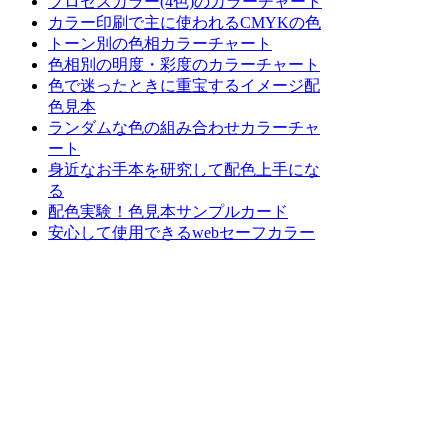
プロセスカラー(4色)のカラーチャート
カラー印刷で主に使われるCMYKの色
トーン別の色相カラーチャート
色相別の明度・彩度のカラーチャート
色で迷ったときに重宝するイメージ配
色見本
ランダムな色の組み合わせカラーチャ
ート
身近なお手本を研究して配色上手にな
る
配色実験！色見本サンプルカード
安心して使用できるwebセーフカラー