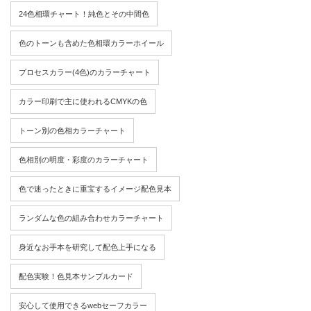
24色相環チャート！純色とその中間色
色のトーンも含めた色相環カラーホイール
プロセスカラー(4色)のカラーチャート
カラー印刷で主に使われるCMYKの色
トーン別の色相カラーチャート
色相別の明度・彩度のカラーチャート
色で迷ったときに重宝するイメージ配色見本
ランダムな色の組み合わせカラーチャート
身近なお手本を研究して配色上手になる
配色実験！色見本サンプルカード
安心して使用できるwebセーフカラー