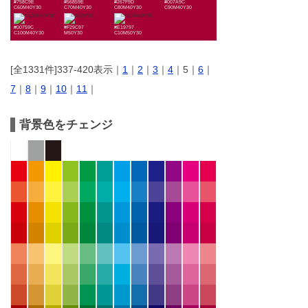
#758C9E
#56859E
#267F9D
#007A9C
C60M40Y30
C70M40Y30
C80M40Y30
C90M40Y30
#00759C
#F29C97
#E19797
C100M40Y30
M50Y30
C10M50Y30
[全1331件]337-420表示｜
1
｜
2
｜
3
｜
4
｜5｜
6
｜
7
｜
8
｜
9
｜
10
｜
11
｜
背景色をチェンジ