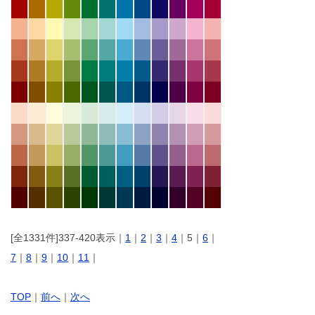
[全1331件]337-420表示｜
1
｜
2
｜
3
｜
4
｜5｜
6
｜
7
｜
8
｜
9
｜
10
｜
11
｜
TOP
｜
前へ
｜
次へ