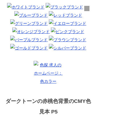
ダークトーンの赤桃色背景のCMY色
見本 P5