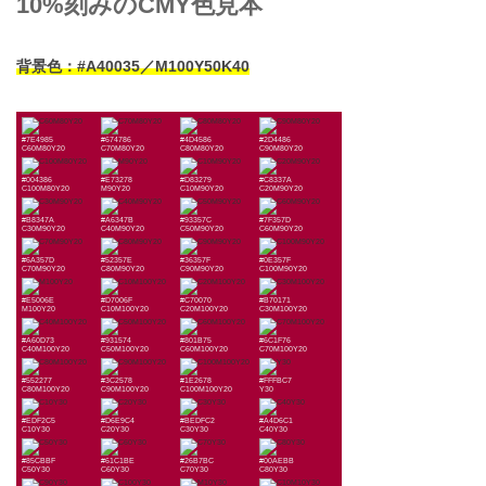
10%刻みのCMY色見本
背景色：#A40035／M100Y50K40
#7E4985
#674786
#4D4586
#2D4486
C60M80Y20
C70M80Y20
C80M80Y20
C90M80Y20
#004386
#E73278
#D83279
#C8337A
C100M80Y20
M90Y20
C10M90Y20
C20M90Y20
#B8347A
#A6347B
#93357C
#7F357D
C30M90Y20
C40M90Y20
C50M90Y20
C60M90Y20
#6A357D
#52357E
#36357F
#0E357F
C70M90Y20
C80M90Y20
C90M90Y20
C100M90Y20
#E5006E
#D7006F
#C70070
#B70171
M100Y20
C10M100Y20
C20M100Y20
C30M100Y20
#A60D73
#931574
#801B75
#6C1F76
C40M100Y20
C50M100Y20
C60M100Y20
C70M100Y20
#552277
#3C2578
#1E2678
#FFFBC7
C80M100Y20
C90M100Y20
C100M100Y20
Y30
#EDF2C5
#D6E9C4
#BEDFC2
#A4D6C1
C10Y30
C20Y30
C30Y30
C40Y30
#85CBBF
#61C1BE
#26B7BC
#00AEBB
C50Y30
C60Y30
C70Y30
C80Y30