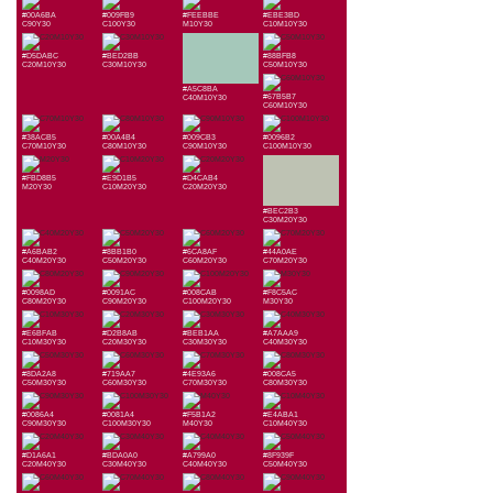
#00A6BA
#009FB9
#FEEBBE
#EBE3BD
C90Y30
C100Y30
M10Y30
C10M10Y30
#D5DABC
#BED2BB
#88BFB8
C20M10Y30
C30M10Y30
C50M10Y30
#A5C8BA
#67B5B7
C40M10Y30
C60M10Y30
#38ACB5
#00A4B4
#009CB3
#0096B2
C70M10Y30
C80M10Y30
C90M10Y30
C100M10Y30
#FBD8B5
#E9D1B5
#D4CAB4
M20Y30
C10M20Y30
C20M20Y30
#BEC2B3
C30M20Y30
#A6BAB2
#8BB1B0
#6CA8AF
#44A0AE
C40M20Y30
C50M20Y30
C60M20Y30
C70M20Y30
#0098AD
#0091AC
#008CAB
#F8C5AC
C80M20Y30
C90M20Y30
C100M20Y30
M30Y30
#E6BFAB
#D2B8AB
#BEB1AA
#A7AAA9
C10M30Y30
C20M30Y30
C30M30Y30
C40M30Y30
#8DA2A8
#719AA7
#4E93A6
#008CA5
C50M30Y30
C60M30Y30
C70M30Y30
C80M30Y30
#0086A4
#0081A4
#F5B1A2
#E4ABA1
C90M30Y30
C100M30Y30
M40Y30
C10M40Y30
#D1A6A1
#BDA0A0
#A799A0
#8F939F
C20M40Y30
C30M40Y30
C40M40Y30
C50M40Y30