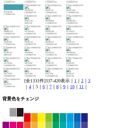
C30M20Y30
C40M20Y30
C50M20Y30
C60M20Y30
#0098AD
#0091AC
#008CAB
#44A0AE
C80M20Y30
C90M20Y30
C100M20Y30
C70M20Y30
#F8C5AC
#E6BFAB
#D2B8AB
M30Y30
C10M30Y30
C20M30Y30
#BEB1AA
#A7AAA9
#8DA2A8
#719AA7
C30M30Y30
C40M30Y30
C50M30Y30
C60M30Y30
#4E93A6
#008CA5
#0086A4
#0081A4
C70M30Y30
C80M30Y30
C90M30Y30
C100M30Y30
#F5B1A2
#E4ABA1
#D1A6A1
#BDA0A0
M40Y30
C10M40Y30
C20M40Y30
C30M40Y30
#A799A0
#8F939F
#758C9E
#56859E
C40M40Y30
C50M40Y30
C60M40Y30
C70M40Y30
#267F9D
#007A9C
#00759C
#F29C97
C80M40Y30
C90M40Y30
C100M40Y30
M50Y30
[全1331件]337-420表示｜
1
｜
2
｜
3
#E19797
｜
4
｜5｜
6
｜
7
｜
8
｜
9
｜
10
｜
11
｜
C10M50Y30
背景色をチェンジ