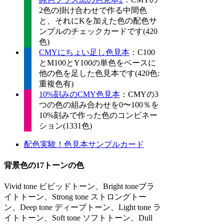
2色の掛け合わせで作る中間色
と、それにKを加えた色の配色サ
ンプルのチェックカードです(420
色)
CMYにちょい足し色見本
：C100
とM100とY100の単色をベースに
他の色を足した色見本です(420色:
重複色有)
10%刻みのCMY色見本
：CMYの3
つの色の組み合わせを0〜100％を
10%刻みで作った色のコンビネー
ション(1331色)
配色実験！色見本サンプルカード
背景色の17トーンの色
Vivid tone ビビッドトーン、Bright toneブラ
イトトーン、Strong tone ストロングトー
ン、Deep tone ディープトーン、Light tone ラ
イトトーン、Soft tone ソフトトーン、Dull