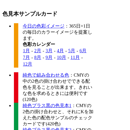
色見本サンプルカード
今日の色彩イメージ
：365日+1日
の毎日のカラーイメージを提案し
ます。
色彩カレンダー
1月
-
2月
-
3月
-
4月
-
5月
-
6月
7月
-
8月
-
9月
-
10月
-
11月
-
12月
純色で組み合わせる色
：CMYの
中の2色の掛け合わせでできる配
色を見ることが出来ます。きれい
な色を求めるときには便利です
(120色)
純色プラス黒の色見本1
：CMYの
2色の掛け合わせと、それにKを加
えた色の配色サンプルのチェック
カードです(420色)
純色プラス黒の色見本2
：CMYの