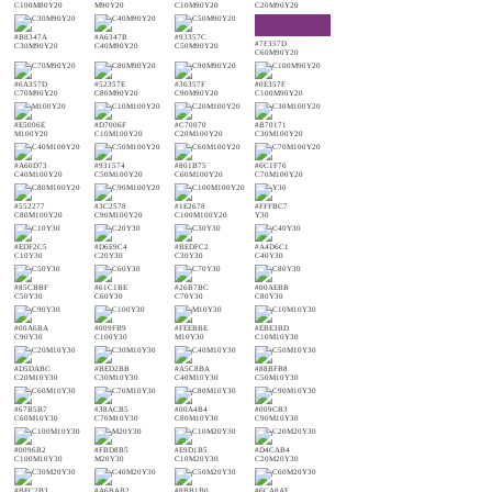
C100M80Y20
M90Y20
C10M90Y20
C20M90Y20
#B8347A
#A6347B
#93357C
#7F357D
C30M90Y20
C40M90Y20
C50M90Y20
C60M90Y20
#6A357D
#52357E
#36357F
#0E357F
C70M90Y20
C80M90Y20
C90M90Y20
C100M90Y20
#E5006E
#D7006F
#C70070
#B70171
M100Y20
C10M100Y20
C20M100Y20
C30M100Y20
#A60D73
#931574
#801B75
#6C1F76
C40M100Y20
C50M100Y20
C60M100Y20
C70M100Y20
#552277
#3C2578
#1E2678
#FFFBC7
C80M100Y20
C90M100Y20
C100M100Y20
Y30
#EDF2C5
#D6E9C4
#BEDFC2
#A4D6C1
C10Y30
C20Y30
C30Y30
C40Y30
#85CBBF
#61C1BE
#26B7BC
#00AEBB
C50Y30
C60Y30
C70Y30
C80Y30
#00A6BA
#009FB9
#FEEBBE
#EBE3BD
C90Y30
C100Y30
M10Y30
C10M10Y30
#D5DABC
#BED2BB
#A5C8BA
#88BFB8
C20M10Y30
C30M10Y30
C40M10Y30
C50M10Y30
#67B5B7
#38ACB5
#00A4B4
#009CB3
C60M10Y30
C70M10Y30
C80M10Y30
C90M10Y30
#0096B2
#FBD8B5
#E9D1B5
#D4CAB4
C100M10Y30
M20Y30
C10M20Y30
C20M20Y30
#BEC2B3
#A6BAB2
#8BB1B0
#6CA8AF