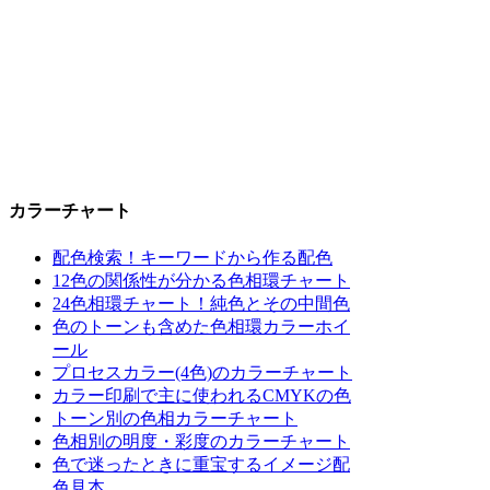
カラーチャート
配色検索！キーワードから作る配色
12色の関係性が分かる色相環チャート
24色相環チャート！純色とその中間色
色のトーンも含めた色相環カラーホイ
ール
プロセスカラー(4色)のカラーチャート
カラー印刷で主に使われるCMYKの色
トーン別の色相カラーチャート
色相別の明度・彩度のカラーチャート
色で迷ったときに重宝するイメージ配
色見本