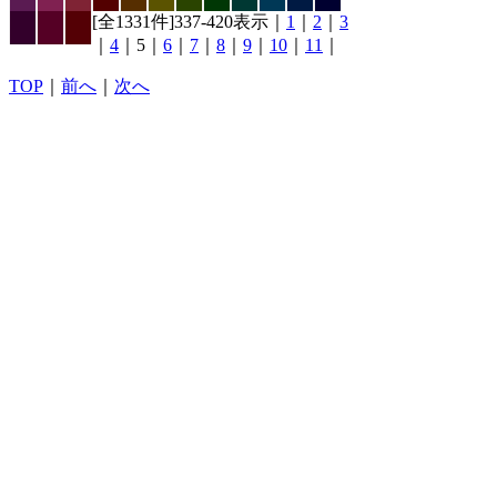
[全1331件]337-420表示｜
1
｜
2
｜
3
｜
4
｜5｜
6
｜
7
｜
8
｜
9
｜
10
｜
11
｜
TOP
｜
前へ
｜
次へ