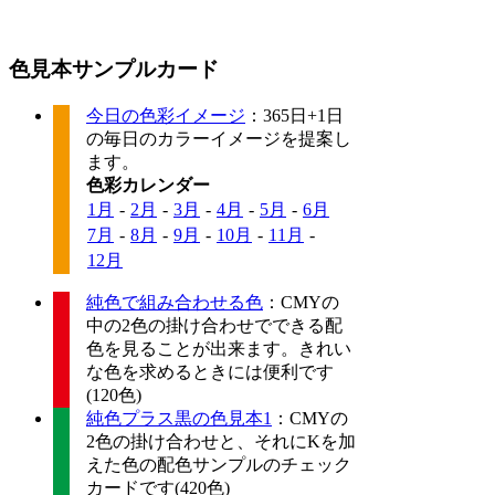
色見本サンプルカード
今日の色彩イメージ
：365日+1日
の毎日のカラーイメージを提案し
ます。
色彩カレンダー
1月
-
2月
-
3月
-
4月
-
5月
-
6月
7月
-
8月
-
9月
-
10月
-
11月
-
12月
純色で組み合わせる色
：CMYの
中の2色の掛け合わせでできる配
色を見ることが出来ます。きれい
な色を求めるときには便利です
(120色)
純色プラス黒の色見本1
：CMYの
2色の掛け合わせと、それにKを加
えた色の配色サンプルのチェック
カードです(420色)