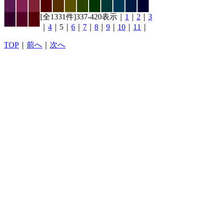
[全1331件]337-420表示｜
1
｜
2
｜
3
｜
4
｜5｜
6
｜
7
｜
8
｜
9
｜
10
｜
11
｜
TOP
｜
前へ
｜
次へ