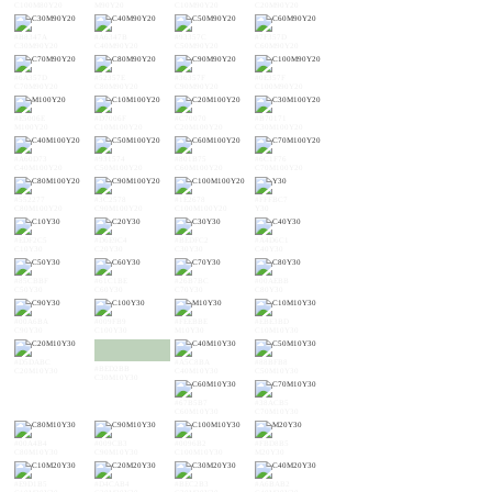
C100M80Y20
M90Y20
C10M90Y20
C20M90Y20
#B8347A
#A6347B
#93357C
#7F357D
C30M90Y20
C40M90Y20
C50M90Y20
C60M90Y20
#6A357D
#52357E
#36357F
#0E357F
C70M90Y20
C80M90Y20
C90M90Y20
C100M90Y20
#E5006E
#D7006F
#C70070
#B70171
M100Y20
C10M100Y20
C20M100Y20
C30M100Y20
#A60D73
#931574
#801B75
#6C1F76
C40M100Y20
C50M100Y20
C60M100Y20
C70M100Y20
#552277
#3C2578
#1E2678
#FFFBC7
C80M100Y20
C90M100Y20
C100M100Y20
Y30
#EDF2C5
#D6E9C4
#BEDFC2
#A4D6C1
C10Y30
C20Y30
C30Y30
C40Y30
#85CBBF
#61C1BE
#26B7BC
#00AEBB
C50Y30
C60Y30
C70Y30
C80Y30
#00A6BA
#009FB9
#FEEBBE
#EBE3BD
C90Y30
C100Y30
M10Y30
C10M10Y30
#D5DABC
#A5C8BA
#88BFB8
#BED2BB
C20M10Y30
C40M10Y30
C50M10Y30
C30M10Y30
#67B5B7
#38ACB5
C60M10Y30
C70M10Y30
#00A4B4
#009CB3
#0096B2
#FBD8B5
C80M10Y30
C90M10Y30
C100M10Y30
M20Y30
#E9D1B5
#D4CAB4
#BEC2B3
#A6BAB2