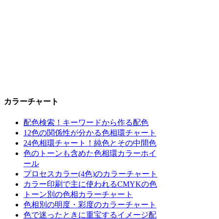
カラーチャート
配色検索！キーワードから作る配色
12色の関係性が分かる色相環チャート
24色相環チャート！純色とその中間色
色のトーンも含めた色相環カラーホイ
ール
プロセスカラー(4色)のカラーチャート
カラー印刷で主に使われるCMYKの色
トーン別の色相カラーチャート
色相別の明度・彩度のカラーチャート
色で迷ったときに重宝するイメージ配