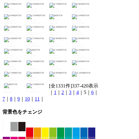
C10M20Y30
C20M20Y30
C30M20Y30
C40M20Y30
#8BB1B0
#6CA8AF
#44A0AE
#0098AD
C50M20Y30
C60M20Y30
C70M20Y30
C80M20Y30
#0091AC
#008CAB
#F8C5AC
#E6BFAB
C90M20Y30
C100M20Y30
M30Y30
C10M30Y30
#D2B8AB
#BEB1AA
#A7AAA9
#8DA2A8
C20M30Y30
C30M30Y30
C40M30Y30
C50M30Y30
#719AA7
#4E93A6
#008CA5
#0086A4
C60M30Y30
C70M30Y30
C80M30Y30
C90M30Y30
#0081A4
#F5B1A2
#E4ABA1
#D1A6A1
C100M30Y30
M40Y30
C10M40Y30
C20M40Y30
#BDA0A0
#A799A0
#8F939F
#758C9E
C30M40Y30
C40M40Y30
C50M40Y30
C60M40Y30
#56859E
#267F9D
#007A9C
#00759C
C70M40Y30
C80M40Y30
C90M40Y30
C100M40Y30
[全1331件]337-420表示
#F29C97
#E19797
｜
1
｜
2
｜
3
｜
4
｜5｜
6
｜
M50Y30
C10M50Y30
7
｜
8
｜
9
｜
10
｜
11
｜
背景色をチェンジ