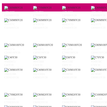
#7E4985
#674786
#4D4586
#2D4486
C60M80Y20
C70M80Y20
C80M80Y20
C90M80Y20
#93357C
#7F357D
#6A357D
#52357E
C50M90Y20
C60M90Y20
C70M90Y20
C80M90Y20
#931574
#801B75
#6C1F76
#552277
C50M100Y20
C60M100Y20
C70M100Y20
C80M100Y20
#A4D6C1
#85CBBF
#61C1BE
#26B7BC
C40Y30
C50Y30
C60Y30
C70Y30
#BED2BB
#A5C8BA
#88BFB8
#67B5B7
C30M10Y30
C40M10Y30
C50M10Y30
C60M10Y30
#44A0AE
#0098AD
#0091AC
#008CAB
C70M20Y30
C80M20Y30
C90M20Y30
C100M20Y30