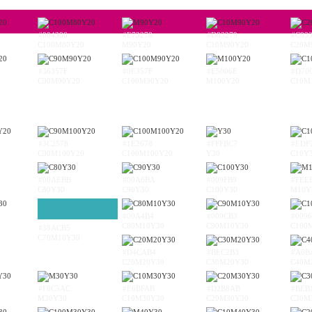
#004386
#E73278
#D83279
#C83
C100M80Y20
M90Y20
C10M90Y20
C20M
#36357F
#0E357F
#E5006E
#D70
C90M90Y20
C100M90Y20
M100Y20
C10M
#3C2578
#1E2678
#FFFBC7
#EDF
C90M100Y20
C100M100Y20
Y30
C10Y
#00AEBB
#00A6BA
#009FB9
#FEE
C80Y30
C90Y30
C100Y30
M10Y
#00A4B4
#009CB3
#009
C80M10Y30
C90M10Y30
C100
#38ACB5
C70M10Y30
#D4CAB4
#BEC2B3
#A6B
C20M20Y30
C30M20Y30
C40M
#F8C5AC
#E6BFAB
#D2B8AB
#BEB
M30Y30
C10M30Y30
C20M30Y30
C30M