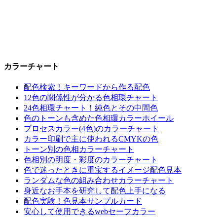
カラーチャート
配色検索！キーワードから作る配色
12色の関係性が分かる色相環チャート
24色相環チャート！純色とその中間色
色のトーンも含めた色相環カラーホイール
プロセスカラー(4色)のカラーチャート
カラー印刷で主に使われるCMYKの色
トーン別の色相カラーチャート
色相別の明度・彩度のカラーチャート
色で迷ったときに重宝するイメージ配色見本
ランダムな色の組み合わせカラーチャート
身近なお手本を研究して配色上手になる
配色実験！色見本サンプルカード
安心して使用できるwebセーフカラー