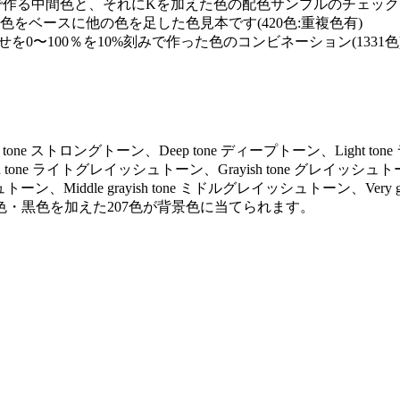
で作る中間色と、それにKを加えた色の配色サンプルのチェックカー
0の単色をベースに他の色を足した色見本です(420色:重複色有)
を0〜100％を10%刻みで作った色のコンビネーション(1331色
ng tone ストロングトーン、Deep tone ディープトーン、Light to
ayish tone ライトグレイッシュトーン、Grayish tone グレイッシュト
トーン、Middle grayish tone ミドルグレイッシュトーン、Very gr
色・黒色を加えた207色が背景色に当てられます。