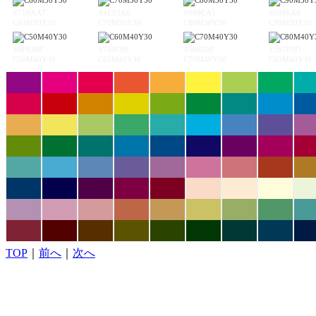
#719AA7
#4E93A6
#008CA5
#0086A4
C60M30Y30
C70M30Y30
C80M30Y30
C90M30Y30
#8F939F
#758C9E
#56859E
#267F9D
C50M40Y30
C60M40Y30
C70M40Y30
C80M40Y30
TOP
｜
前へ
｜
次へ