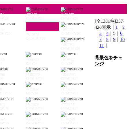
37A
#B8347A
#A6347B
90Y20
C30M90Y20
C40M90Y20
[全1331件]337-
420表示｜
1
｜
2
06F
#B70171
｜
3
｜
4
｜5｜
6
100Y20
C30M100Y20
#C70070
C20M100Y20
｜
7
｜
8
｜
9
｜
10
#A60D73
｜
11
｜
C40M100Y20
背景色をチェ
2C5
#D6E9C4
#BEDFC2
ンジ
30
C20Y30
C30Y30
BBE
#EBE3BD
#D5DABC
30
C10M10Y30
C20M10Y30
6B2
#FBD8B5
#E9D1B5
M10Y30
M20Y30
C10M20Y30
AB2
#8BB1B0
#6CA8AF
20Y30
C50M20Y30
C60M20Y30
1AA
#A7AAA9
#8DA2A8
30Y30
C40M30Y30
C50M30Y30