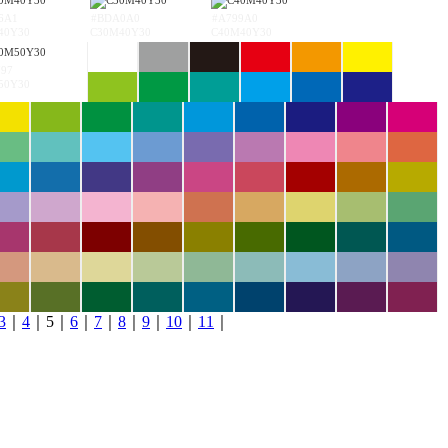
6A1
#BDA0A0
#A799A0
40Y30
C30M40Y30
C40M40Y30
797
50Y30
3
｜
4
｜5｜
6
｜
7
｜
8
｜
9
｜
10
｜
11
｜