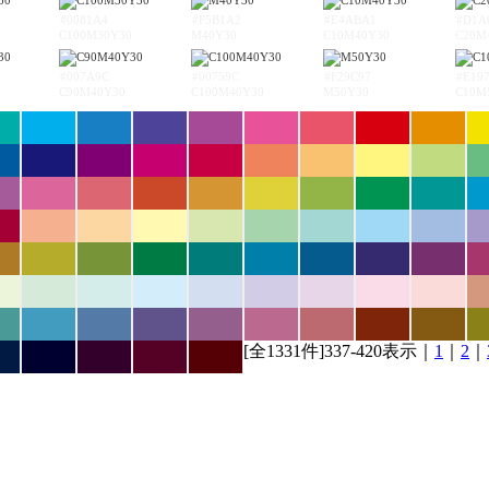
#0081A4
#F5B1A2
#E4ABA1
#D1A
C100M30Y30
M40Y30
C10M40Y30
C20M
#007A9C
#00759C
#F29C97
#E19
C90M40Y30
C100M40Y30
M50Y30
C10M
[全1331件]337-420表示｜
1
｜
2
｜