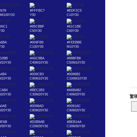
2678
#FFFBC7
#EDF2C5
0M100Y20
Y30
C10Y30
D6C1
#85CBBF
#61C1BE
Y30
C50Y30
C60Y30
A6BA
#009FB9
#FEEBBE
Y30
C100Y30
M10Y30
D2BB
#A5C8BA
#88BFB8
M10Y30
C40M10Y30
C50M10Y30
A4B4
#009CB3
#0096B2
M10Y30
C90M10Y30
C100M10Y30
CAB4
#BEC2B3
#A6BAB2
M20Y30
C30M20Y30
C40M20Y30
A0AE
#0098AD
#0091AC
M20Y30
C80M20Y30
C90M20Y30
BFAB
#D2B8AB
#BEB1AA
M30Y30
C20M30Y30
C30M30Y30