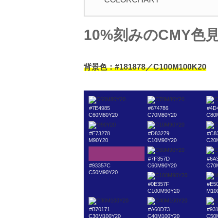
10%刻みのCMY色
背景色：#181878／C100M100K20
#7E4985
#674786
#4D
C60M80Y20
C70M80Y20
C80
#E73278
#D83279
#C8
M90Y20
C10M90Y20
C20
#7F357D
#6A
#93357C
C60M90Y20
C70
C50M90Y20
#0E357F
#E5
C100M90Y20
M10
#B70171
#A60D73
#93
C30M100Y20
C40M100Y20
C50