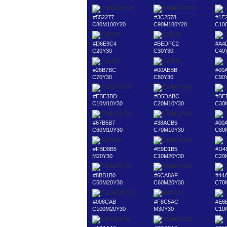
#552277
#3C2578
#1E
C80M100Y20
C90M100Y20
C10
#D6E9C4
#BEDFC2
#A4
C20Y30
C30Y30
C40
#26B7BC
#00AEBB
#00
C70Y30
C80Y30
C90
#EBE3BD
#D5DABC
#BE
C10M10Y30
C20M10Y30
C30
#67B5B7
#38ACB5
#00
C60M10Y30
C70M10Y30
C80
#FBD8B5
#E9D1B5
#D4
M20Y30
C10M20Y30
C20
#8BB1B0
#6CA8AF
#44
C50M20Y30
C60M20Y30
C70
#008CAB
#F8C5AC
#E6
C100M20Y30
M30Y30
C10