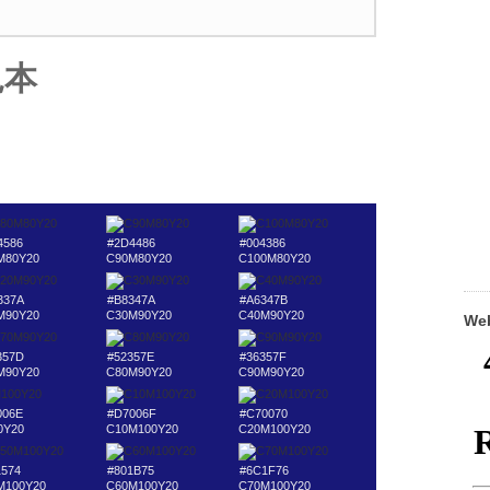
見本
4586
#2D4486
#004386
M80Y20
C90M80Y20
C100M80Y20
337A
#B8347A
#A6347B
M90Y20
C30M90Y20
C40M90Y20
W
357D
#52357E
#36357F
M90Y20
C80M90Y20
C90M90Y20
006E
#D7006F
#C70070
0Y20
C10M100Y20
C20M100Y20
1574
#801B75
#6C1F76
M100Y20
C60M100Y20
C70M100Y20