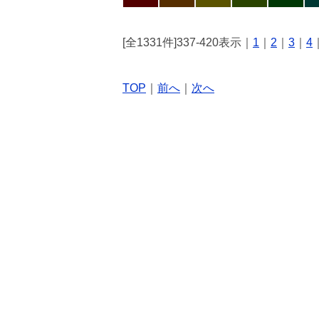
[全1331件]337-420表示｜
1
｜
2
｜
3
｜
4
TOP
｜
前へ
｜
次へ