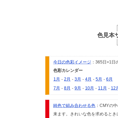
色見本
今日の色彩イメージ
：365日+
色彩カレンダー
1月
-
2月
-
3月
-
4月
-
5月
-
6月
7月
-
8月
-
9月
-
10月
-
11月
-
12
純色で組み合わせる色
：CMYの
来ます。きれいな色を求めるときには