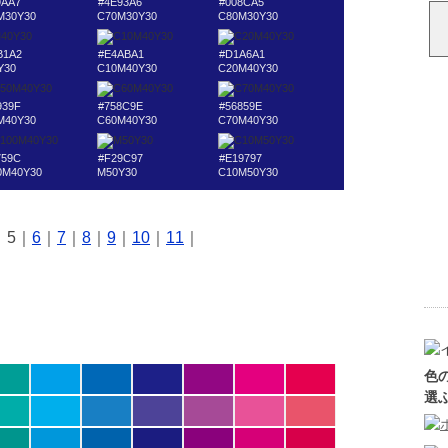
9AA7
#4E93A6
#008CA5
M30Y30
C70M30Y30
C80M30Y30
B1A2
#E4ABA1
#D1A6A1
Y30
C10M40Y30
C20M40Y30
939F
#758C9E
#56859E
M40Y30
C60M40Y30
C70M40Y30
759C
#F29C97
#E19797
0M40Y30
M50Y30
C10M50Y30
｜5｜
6
｜
7
｜
8
｜
9
｜
10
｜
11
｜
色
選