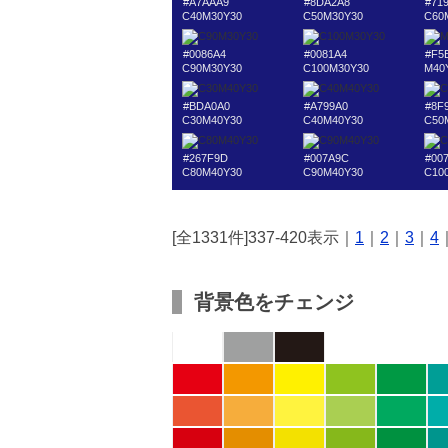
#A7AAA9
#8DA2A8
#71
C40M30Y30
C50M30Y30
C60
#0086A4
#0081A4
#F5
C90M30Y30
C100M30Y30
M40
#BDA0A0
#A799A0
#8F
C30M40Y30
C40M40Y30
C50
#267F9D
#007A9C
#00
C80M40Y30
C90M40Y30
C10
[全1331件]337-420表示｜
1
｜
2
｜
3
｜
4
背景色をチェンジ