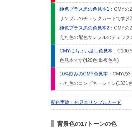
純色プラス黒の色見本1
：CMYの
サンプルのチェックカードです(42
純色プラス黒の色見本2
：CMYの
えた色の配色サンプルのチェックカー
CMYにちょい足し色見本
：C10
色見本です(420色:重複色有)
10%刻みのCMY色見本
：CMYの
った色のコンビネーション(1331色
配色実験！色見本サンプルカード
背景色の17トーンの色