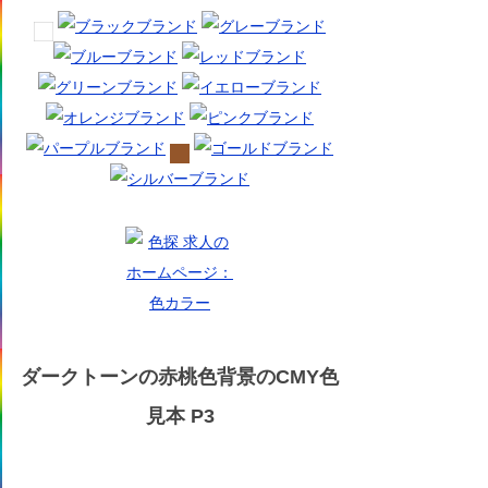
ダークトーンの赤桃色背景のCMY色
見本 P3