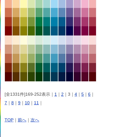
[全1331件]169-252表示｜
1
｜
2
｜3｜
4
｜
5
｜
6
｜
7
｜
8
｜
9
｜
10
｜
11
｜
TOP
｜
前へ
｜
次へ