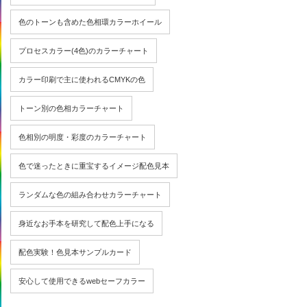
色のトーンも含めた色相環カラーホイール
プロセスカラー(4色)のカラーチャート
カラー印刷で主に使われるCMYKの色
トーン別の色相カラーチャート
色相別の明度・彩度のカラーチャート
色で迷ったときに重宝するイメージ配色見本
ランダムな色の組み合わせカラーチャート
身近なお手本を研究して配色上手になる
配色実験！色見本サンプルカード
安心して使用できるwebセーフカラー