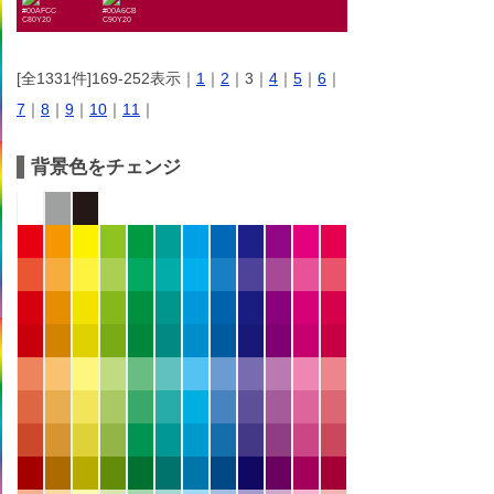
#00AFCC
#00A6CB
C80Y20
C90Y20
[全1331件]169-252表示｜
1
｜
2
｜3｜
4
｜
5
｜
6
｜
7
｜
8
｜
9
｜
10
｜
11
｜
背景色をチェンジ