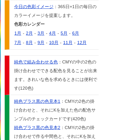
今日の色彩イメージ
：365日+1日の毎日の
カラーイメージを提案します。
色彩カレンダー
1月
-
2月
-
3月
-
4月
-
5月
-
6月
7月
-
8月
-
9月
-
10月
-
11月
-
12月
純色で組み合わせる色
：CMYの中の2色の
掛け合わせでできる配色を見ることが出来
ます。きれいな色を求めるときには便利で
す(120色)
純色プラス黒の色見本1
：CMYの2色の掛
け合わせと、それにKを加えた色の配色サ
ンプルのチェックカードです(420色)
純色プラス黒の色見本2
：CMYの2色の掛
け合わせで作る中間色と、それにKを加え