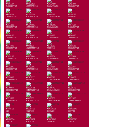
#A6619A
#925E9A
#7C5A99
#645799
C40M70Y10
C50M70Y10
C60M70Y10
C70M70Y10
#475499
#1E5199
#004F99
#E9528E
C80M70Y10
C90M70Y10
C100M70Y10
M80Y10
#DA518E
#C94F8E
#B84D8E
#A64C8F
C10M80Y10
C20M80Y10
C30M80Y10
C40M80Y10
#924A8F
#7D488F
#67468F
#4D4490
C50M80Y10
C60M80Y10
C70M80Y10
C80M80Y10
#2D4390
#004190
#E63082
#D83182
C90M80Y10
C100M80Y10
M90Y10
C10M90Y10
#C83183
#B73284
#A63284
#933385
C20M90Y10
C30M90Y10
C40M90Y10
C50M90Y10
#7F3386
#6A3386
#513387
#363387
C60M90Y10
C70M90Y10
C80M90Y10
C90M90Y10
#0C3388
#E40077
#D60078
#C70079
C100M90Y10
M100Y10
C10M100Y10
C20M100Y10
#B7007A
#A5047B
#930F7C
#80167D
C30M100Y10
C40M100Y10
C50M100Y10
C60M100Y10
#6B1B7E
#532983
#3C2280
#1E2380
C70M100Y10
C80M100Y10
C90M100Y10
C100M100Y10
#FFFCDB
#ECF4D9
#D5EAD8
#BDE1D6
Y20
C10Y20
C20Y20
C30Y20
#A2D7D4
#83CCD2
#5DC2D0
#1BB8CE
C40Y20
C50Y20
C60Y20
C70Y20