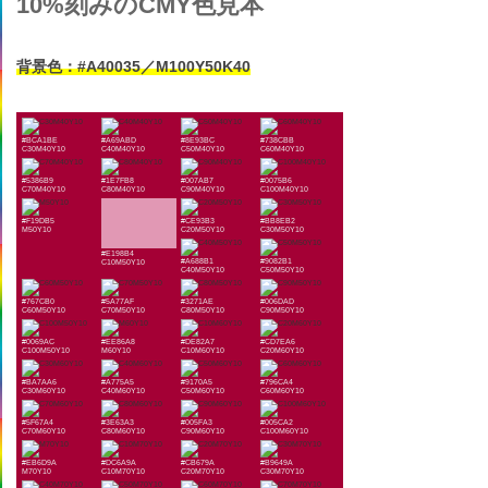
10%刻みのCMY色見本
背景色：#A40035／M100Y50K40
#BCA1BE
#A69ABD
#8E93BC
#738CBB
C30M40Y10
C40M40Y10
C50M40Y10
C60M40Y10
#5386B9
#1E7FB8
#007AB7
#0075B6
C70M40Y10
C80M40Y10
C90M40Y10
C100M40Y10
#F19DB5
#CE93B3
#BB8EB2
M50Y10
C20M50Y10
C30M50Y10
#E198B4
#A688B1
#9082B1
C10M50Y10
C40M50Y10
C50M50Y10
#767CB0
#5A77AF
#3271AE
#006DAD
C60M50Y10
C70M50Y10
C80M50Y10
C90M50Y10
#0069AC
#EE86A8
#DE82A7
#CD7EA6
C100M50Y10
M60Y10
C10M60Y10
C20M60Y10
#BA7AA6
#A775A5
#9170A5
#796CA4
C30M60Y10
C40M60Y10
C50M60Y10
C60M60Y10
#5F67A4
#3E63A3
#005FA3
#005CA2
C70M60Y10
C80M60Y10
C90M60Y10
C100M60Y10
#EB6D9A
#DC6A9A
#CB679A
#B9649A
M70Y10
C10M70Y10
C20M70Y10
C30M70Y10