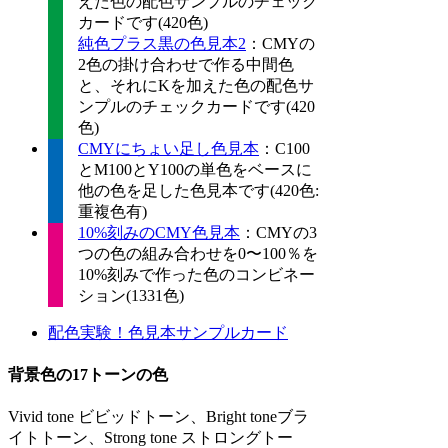
えた色の配色サンプルのチェック
カードです(420色)
純色プラス黒の色見本2
：CMYの
2色の掛け合わせで作る中間色
と、それにKを加えた色の配色サ
ンプルのチェックカードです(420
色)
CMYにちょい足し色見本
：C100
とM100とY100の単色をベースに
他の色を足した色見本です(420色:
重複色有)
10%刻みのCMY色見本
：CMYの3
つの色の組み合わせを0〜100％を
10%刻みで作った色のコンビネー
ション(1331色)
配色実験！色見本サンプルカード
背景色の17トーンの色
Vivid tone ビビッドトーン、Bright toneブラ
イトトーン、Strong tone ストロングトー