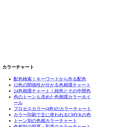
カラーチャート
配色検索！キーワードから作る配色
12色の関係性が分かる色相環チャート
24色相環チャート！純色とその中間色
色のトーンも含めた色相環カラーホイ
ール
プロセスカラー(4色)のカラーチャート
カラー印刷で主に使われるCMYKの色
トーン別の色相カラーチャート
色相別の明度・彩度のカラーチャート