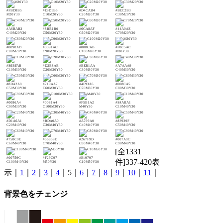
#FBD8B5
#E9D1B5
#D4CAB4
#BEC2B3
M20Y30
C10M20Y30
C20M20Y30
C30M20Y30
#A6BAB2
#8BB1B0
#6CA8AF
#44A0AE
C40M20Y30
C50M20Y30
C60M20Y30
C70M20Y30
#0098AD
#0091AC
#008CAB
#F8C5AC
C80M20Y30
C90M20Y30
C100M20Y30
M30Y30
#E6BFAB
#D2B8AB
#BEB1AA
#A7AAA9
C10M30Y30
C20M30Y30
C30M30Y30
C40M30Y30
#8DA2A8
#719AA7
#4E93A6
#008CA5
C50M30Y30
C60M30Y30
C70M30Y30
C80M30Y30
#0086A4
#0081A4
#F5B1A2
#E4ABA1
C90M30Y30
C100M30Y30
M40Y30
C10M40Y30
#D1A6A1
#BDA0A0
#A799A0
#8F939F
C20M40Y30
C30M40Y30
C40M40Y30
C50M40Y30
#758C9E
#56859E
#267F9D
#007A9C
C60M40Y30
C70M40Y30
C80M40Y30
C90M40Y30
[全1331
#00759C
#F29C97
#E19797
件]337-420表
C100M40Y30
M50Y30
C10M50Y30
示｜
1
｜
2
｜
3
｜
4
｜5｜
6
｜
7
｜
8
｜
9
｜
10
｜
11
｜
背景色をチェンジ