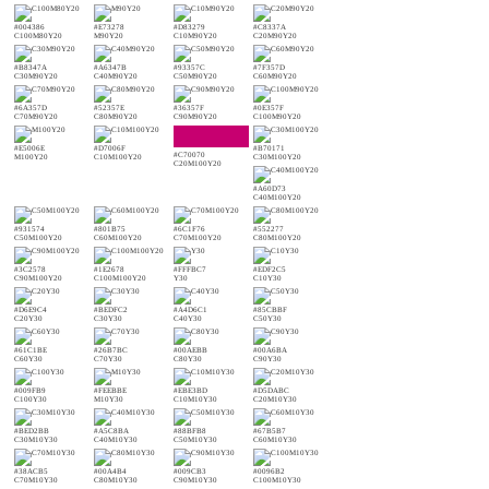
#004386
#E73278
#D83279
#C8337A
C100M80Y20
M90Y20
C10M90Y20
C20M90Y20
#B8347A
#A6347B
#93357C
#7F357D
C30M90Y20
C40M90Y20
C50M90Y20
C60M90Y20
#6A357D
#52357E
#36357F
#0E357F
C70M90Y20
C80M90Y20
C90M90Y20
C100M90Y20
#E5006E
#D7006F
#B70171
#C70070
M100Y20
C10M100Y20
C30M100Y20
C20M100Y20
#A60D73
C40M100Y20
#931574
#801B75
#6C1F76
#552277
C50M100Y20
C60M100Y20
C70M100Y20
C80M100Y20
#3C2578
#1E2678
#FFFBC7
#EDF2C5
C90M100Y20
C100M100Y20
Y30
C10Y30
#D6E9C4
#BEDFC2
#A4D6C1
#85CBBF
C20Y30
C30Y30
C40Y30
C50Y30
#61C1BE
#26B7BC
#00AEBB
#00A6BA
C60Y30
C70Y30
C80Y30
C90Y30
#009FB9
#FEEBBE
#EBE3BD
#D5DABC
C100Y30
M10Y30
C10M10Y30
C20M10Y30
#BED2BB
#A5C8BA
#88BFB8
#67B5B7
C30M10Y30
C40M10Y30
C50M10Y30
C60M10Y30
#38ACB5
#00A4B4
#009CB3
#0096B2
C70M10Y30
C80M10Y30
C90M10Y30
C100M10Y30