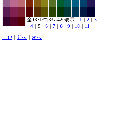
[全1331件]337-420表示｜
1
｜
2
｜
3
｜
4
｜5｜
6
｜
7
｜
8
｜
9
｜
10
｜
11
｜
TOP
｜
前へ
｜
次へ