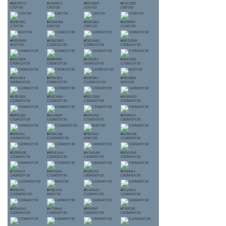
#BEDFC2
#A4D6C1
#85CBBF
#61C1BE
C30Y30
C40Y30
C50Y30
C60Y30
#26B7BC
#00AEBB
#00A6BA
#009FB9
C70Y30
C80Y30
C90Y30
C100Y30
#FEEBBE
#EBE3BD
#D5DABC
#BED2BB
M10Y30
C10M10Y30
C20M10Y30
C30M10Y30
#A5C8BA
#88BFB8
#67B5B7
#38ACB5
C40M10Y30
C50M10Y30
C60M10Y30
C70M10Y30
#00A4B4
#009CB3
#0096B2
#FBD8B5
C80M10Y30
C90M10Y30
C100M10Y30
M20Y30
#E9D1B5
#D4CAB4
#BEC2B3
#A6BAB2
C10M20Y30
C20M20Y30
C30M20Y30
C40M20Y30
#8BB1B0
#6CA8AF
#44A0AE
#0098AD
C50M20Y30
C60M20Y30
C70M20Y30
C80M20Y30
#0091AC
#008CAB
#F8C5AC
#E6BFAB
C90M20Y30
C100M20Y30
M30Y30
C10M30Y30
#D2B8AB
#BEB1AA
#A7AAA9
#8DA2A8
C20M30Y30
C30M30Y30
C40M30Y30
C50M30Y30
#719AA7
#4E93A6
#008CA5
#0086A4
C60M30Y30
C70M30Y30
C80M30Y30
C90M30Y30
#0081A4
#F5B1A2
#E4ABA1
#D1A6A1
C100M30Y30
M40Y30
C10M40Y30
C20M40Y30
#BDA0A0
#A799A0
#8F939F
#758C9E
C30M40Y30
C40M40Y30
C50M40Y30
C60M40Y30