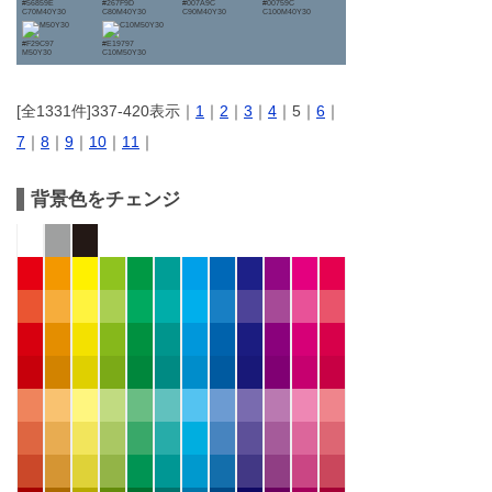
#56859E
#267F9D
#007A9C
#00759C
C70M40Y30
C80M40Y30
C90M40Y30
C100M40Y30
#F29C97
#E19797
M50Y30
C10M50Y30
[全1331件]337-420表示｜
1
｜
2
｜
3
｜
4
｜5｜
6
｜
7
｜
8
｜
9
｜
10
｜
11
｜
背景色をチェンジ