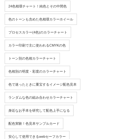
24色相環チャート！純色とその中間色
色のトーンも含めた色相環カラーホイール
プロセスカラー(4色)のカラーチャート
カラー印刷で主に使われるCMYKの色
トーン別の色相カラーチャート
色相別の明度・彩度のカラーチャート
色で迷ったときに重宝するイメージ配色見本
ランダムな色の組み合わせカラーチャート
身近なお手本を研究して配色上手になる
配色実験！色見本サンプルカード
安心して使用できるwebセーフカラー