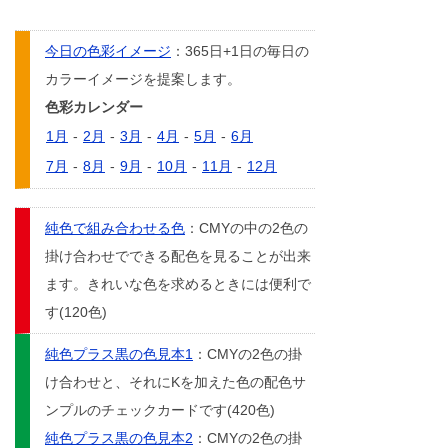
今日の色彩イメージ
：365日+1日の毎日の
カラーイメージを提案します。
色彩カレンダー
1月
-
2月
-
3月
-
4月
-
5月
-
6月
7月
-
8月
-
9月
-
10月
-
11月
-
12月
純色で組み合わせる色
：CMYの中の2色の
掛け合わせでできる配色を見ることが出来
ます。きれいな色を求めるときには便利で
す(120色)
純色プラス黒の色見本1
：CMYの2色の掛
け合わせと、それにKを加えた色の配色サ
ンプルのチェックカードです(420色)
純色プラス黒の色見本2
：CMYの2色の掛