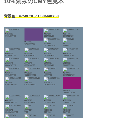
10%刻みのCMY色見本
背景色：#758C9E／C60M40Y30
#7E4985
#4D4586
#2D4486
C60M80Y20
C80M80Y20
C90M80Y20
#674786
#004386
#E73278
C70M80Y20
C100M80Y20
M90Y20
#D83279
#C8337A
#B8347A
#A6347B
C10M90Y20
C20M90Y20
C30M90Y20
C40M90Y20
#93357C
#7F357D
#6A357D
#52357E
C50M90Y20
C60M90Y20
C70M90Y20
C80M90Y20
#36357F
#0E357F
#E5006E
#D7006F
C90M90Y20
C100M90Y20
M100Y20
C10M100Y20
#C70070
#B70171
#A60D73
C20M100Y20
C30M100Y20
C40M100Y20
#931574
C50M100Y20
#801B75
#6C1F76
#552277
#3C2578
C60M100Y20
C70M100Y20
C80M100Y20
C90M100Y20
#1E2678
#FFFBC7
#EDF2C5
#D6E9C4
C100M100Y20
Y30
C10Y30
C20Y30