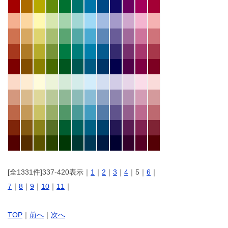
[全1331件]337-420表示｜
1
｜
2
｜
3
｜
4
｜5｜
6
｜
7
｜
8
｜
9
｜
10
｜
11
｜
TOP
｜
前へ
｜
次へ