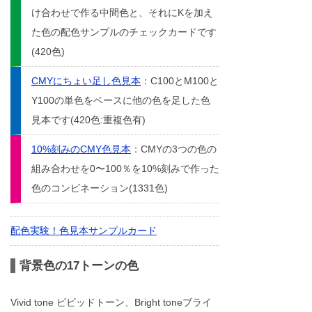
け合わせで作る中間色と、それにKを加え
た色の配色サンプルのチェックカードです
(420色)
CMYにちょい足し色見本
：C100とM100と
Y100の単色をベースに他の色を足した色
見本です(420色:重複色有)
10%刻みのCMY色見本
：CMYの3つの色の
組み合わせを0〜100％を10%刻みで作った
色のコンビネーション(1331色)
配色実験！色見本サンプルカード
背景色の17トーンの色
Vivid tone ビビッドトーン、Bright toneブライ