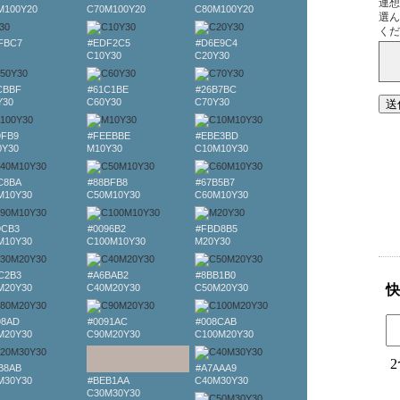
M100Y20
C70M100Y20
C80M100Y20
FBC7
#EDF2C5
#D6E9C4
C10Y30
C20Y30
CBBF
#61C1BE
#26B7BC
Y30
C60Y30
C70Y30
9FB9
#FEEBBE
#EBE3BD
0Y30
M10Y30
C10M10Y30
C8BA
#88BFB8
#67B5B7
M10Y30
C50M10Y30
C60M10Y30
9CB3
#0096B2
#FBD8B5
M10Y30
C100M10Y30
M20Y30
C2B3
#A6BAB2
#8BB1B0
M20Y30
C40M20Y30
C50M20Y30
98AD
#0091AC
#008CAB
M20Y30
C90M20Y30
C100M20Y30
B8AB
#A7AAA9
M30Y30
#BEB1AA
C40M30Y30
C30M30Y30