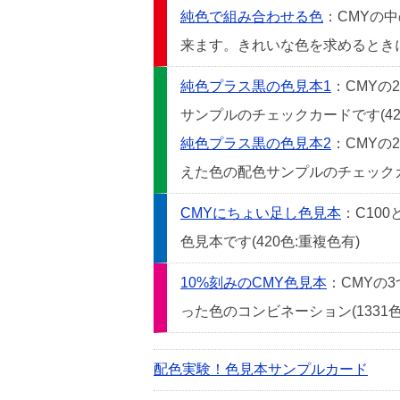
純色で組み合わせる色
：CMYの
来ます。きれいな色を求めるときには
純色プラス黒の色見本1
：CMYの
サンプルのチェックカードです(42
純色プラス黒の色見本2
：CMYの
えた色の配色サンプルのチェックカー
CMYにちょい足し色見本
：C10
色見本です(420色:重複色有)
10%刻みのCMY色見本
：CMYの
った色のコンビネーション(1331色
配色実験！色見本サンプルカード