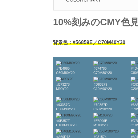
10%刻みのCMY色
背景色：#56859E／C70M40Y30
#7E4985
#674786
#4D
C60M80Y20
C70M80Y20
C80
#E73278
#D83279
#C8
M90Y20
C10M90Y20
C20
#93357C
#7F357D
#6A
C50M90Y20
C60M90Y20
C70
#0E357F
#E5006E
#D7
C100M90Y20
M100Y20
C10
#A60D73
#931574
#80