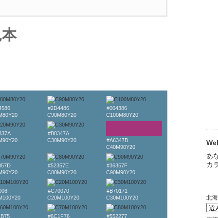
見本
4586
#2D4486
#004386
M80Y20
C90M80Y20
C100M80Y20
337A
#B8347A
M90Y20
C30M90Y20
#A6347B
W
C40M90Y20
357D
#52357E
#36357F
M90Y20
C80M90Y20
C90M90Y20
006F
#C70070
#B70171
M100Y20
C20M100Y20
C30M100Y20
1B75
#6C1F76
#552277