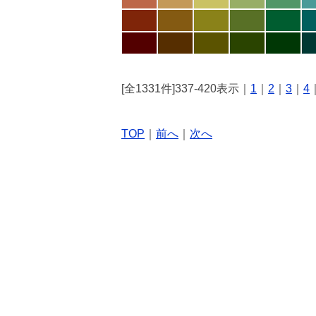
[全1331件]337-420表示｜
1
｜
2
｜
3
｜
4
TOP
｜
前へ
｜
次へ