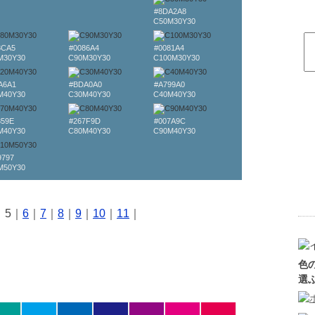
#8DA2A8
C50M30Y30
8CA5
#0086A4
#0081A4
M30Y30
C90M30Y30
C100M30Y30
A6A1
#BDA0A0
#A799A0
M40Y30
C30M40Y30
C40M40Y30
859E
#267F9D
#007A9C
M40Y30
C80M40Y30
C90M40Y30
9797
M50Y30
｜5｜
6
｜
7
｜
8
｜
9
｜
10
｜
11
｜
色
選