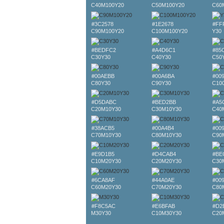
C40M100Y20
C50M100Y20
C60
#3C2578
#1E2678
#FF
C90M100Y20
C100M100Y20
Y30
#BEDFC2
#A4D6C1
#85
C30Y30
C40Y30
C50
#00AEBB
#00A6BA
#00
C80Y30
C90Y30
C10
#D5DABC
#BED2BB
#A5
C20M10Y30
C30M10Y30
C40
#38ACB5
#00A4B4
#00
C70M10Y30
C80M10Y30
C90
#E9D1B5
#D4CAB4
#BE
C10M20Y30
C20M20Y30
C30
#6CA8AF
#44A0AE
#00
C60M20Y30
C70M20Y30
C80
#F8C5AC
#E6BFAB
#D2
M30Y30
C10M30Y30
C20