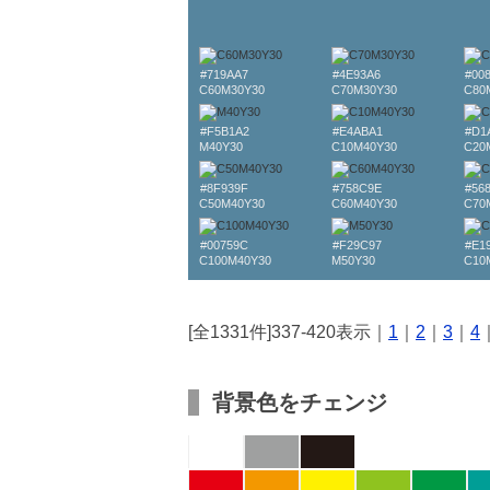
#719AA7
#4E93A6
#00
C60M30Y30
C70M30Y30
C80
#F5B1A2
#E4ABA1
#D1
M40Y30
C10M40Y30
C20
#8F939F
#758C9E
#56
C50M40Y30
C60M40Y30
C70
#00759C
#F29C97
#E1
C100M40Y30
M50Y30
C10
[全1331件]337-420表示｜
1
｜
2
｜
3
｜
4
背景色をチェンジ