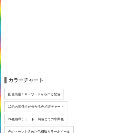
カラーチャート
配色検索！キーワードから作る配色
12色の関係性が分かる色相環チャート
24色相環チャート！純色とその中間色
色のトーンも含めた色相環カラーホイール