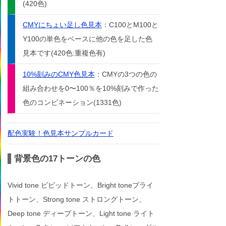
(420色)
CMYにちょい足し色見本
：C100とM100と
Y100の単色をベースに他の色を足した色
見本です(420色:重複色有)
10%刻みのCMY色見本
：CMYの3つの色の
組み合わせを0〜100％を10%刻みで作った
色のコンビネーション(1331色)
配色実験！色見本サンプルカード
背景色の17トーンの色
Vivid tone ビビッドトーン、Bright toneブライ
トトーン、Strong tone ストロングトーン、
Deep tone ディープトーン、Light tone ライト