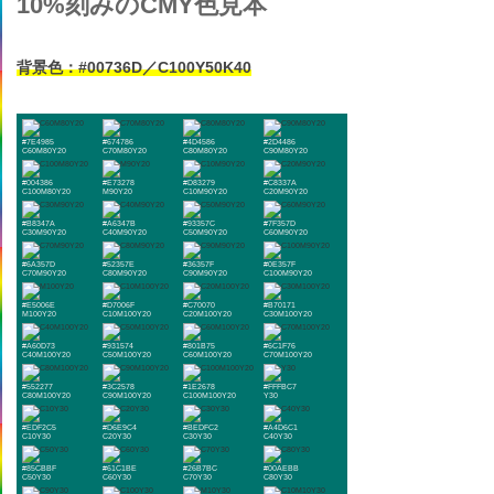
10%刻みのCMY色見本
背景色：#00736D／C100Y50K40
#7E4985
#674786
#4D4586
#2D4486
C60M80Y20
C70M80Y20
C80M80Y20
C90M80Y20
#004386
#E73278
#D83279
#C8337A
C100M80Y20
M90Y20
C10M90Y20
C20M90Y20
#B8347A
#A6347B
#93357C
#7F357D
C30M90Y20
C40M90Y20
C50M90Y20
C60M90Y20
#6A357D
#52357E
#36357F
#0E357F
C70M90Y20
C80M90Y20
C90M90Y20
C100M90Y20
#E5006E
#D7006F
#C70070
#B70171
M100Y20
C10M100Y20
C20M100Y20
C30M100Y20
#A60D73
#931574
#801B75
#6C1F76
C40M100Y20
C50M100Y20
C60M100Y20
C70M100Y20
#552277
#3C2578
#1E2678
#FFFBC7
C80M100Y20
C90M100Y20
C100M100Y20
Y30
#EDF2C5
#D6E9C4
#BEDFC2
#A4D6C1
C10Y30
C20Y30
C30Y30
C40Y30
#85CBBF
#61C1BE
#26B7BC
#00AEBB
C50Y30
C60Y30
C70Y30
C80Y30