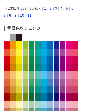
[全1331件]337-420表示｜
1
｜
2
｜
3
｜
4
｜5｜
6
｜
7
｜
8
｜
9
｜
10
｜
11
｜
背景色をチェンジ