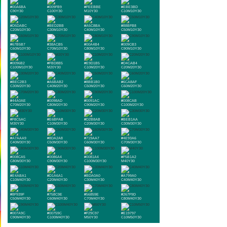
#00A6BA
#009FB9
#FEEBBE
#EBE3BD
C90Y30
C100Y30
M10Y30
C10M10Y30
#D5DABC
#BED2BB
#A5C8BA
#88BFB8
C20M10Y30
C30M10Y30
C40M10Y30
C50M10Y30
#67B5B7
#38ACB5
#00A4B4
#009CB3
C60M10Y30
C70M10Y30
C80M10Y30
C90M10Y30
#0096B2
#FBD8B5
#E9D1B5
#D4CAB4
C100M10Y30
M20Y30
C10M20Y30
C20M20Y30
#BEC2B3
#A6BAB2
#8BB1B0
#6CA8AF
C30M20Y30
C40M20Y30
C50M20Y30
C60M20Y30
#44A0AE
#0098AD
#0091AC
#008CAB
C70M20Y30
C80M20Y30
C90M20Y30
C100M20Y30
#F8C5AC
#E6BFAB
#D2B8AB
#BEB1AA
M30Y30
C10M30Y30
C20M30Y30
C30M30Y30
#A7AAA9
#8DA2A8
#719AA7
#4E93A6
C40M30Y30
C50M30Y30
C60M30Y30
C70M30Y30
#008CA5
#0086A4
#0081A4
#F5B1A2
C80M30Y30
C90M30Y30
C100M30Y30
M40Y30
#E4ABA1
#D1A6A1
#BDA0A0
#A799A0
C10M40Y30
C20M40Y30
C30M40Y30
C40M40Y30
#8F939F
#758C9E
#56859E
#267F9D
C50M40Y30
C60M40Y30
C70M40Y30
C80M40Y30
#007A9C
#00759C
#F29C97
#E19797
C90M40Y30
C100M40Y30
M50Y30
C10M50Y30