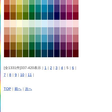
[全1331件]337-420表示｜
1
｜
2
｜
3
｜
4
｜5｜
6
｜
7
｜
8
｜
9
｜
10
｜
11
｜
TOP
｜
前へ
｜
次へ