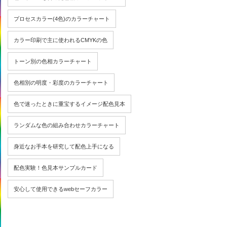
プロセスカラー(4色)のカラーチャート
カラー印刷で主に使われるCMYKの色
トーン別の色相カラーチャート
色相別の明度・彩度のカラーチャート
色で迷ったときに重宝するイメージ配色見本
ランダムな色の組み合わせカラーチャート
身近なお手本を研究して配色上手になる
配色実験！色見本サンプルカード
安心して使用できるwebセーフカラー