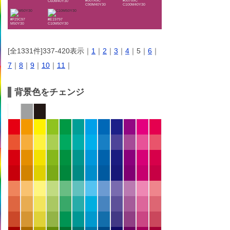
#007A9C
#00759C
C60M40Y30
C90M40Y30
C100M40Y30
#F29C97
#E19797
M50Y30
C10M50Y30
[全1331件]337-420表示｜
1
｜
2
｜
3
｜
4
｜5｜
6
｜
7
｜
8
｜
9
｜
10
｜
11
｜
背景色をチェンジ