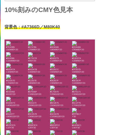
10%刻みのCMY色見本
背景色：#A7366D／M80K40
#7E4985
#674786
#4D4586
#2D4486
C60M80Y20
C70M80Y20
C80M80Y20
C90M80Y20
#004386
#E73278
#D83279
#C8337A
C100M80Y20
M90Y20
C10M90Y20
C20M90Y20
#B8347A
#A6347B
#93357C
#7F357D
C30M90Y20
C40M90Y20
C50M90Y20
C60M90Y20
#6A357D
#52357E
#36357F
#0E357F
C70M90Y20
C80M90Y20
C90M90Y20
C100M90Y20
#E5006E
#D7006F
#C70070
#B70171
M100Y20
C10M100Y20
C20M100Y20
C30M100Y20
#A60D73
#931574
#801B75
#6C1F76
C40M100Y20
C50M100Y20
C60M100Y20
C70M100Y20
#552277
#3C2578
#1E2678
#FFFBC7
C80M100Y20
C90M100Y20
C100M100Y20
Y30
#EDF2C5
#D6E9C4
#BEDFC2
#A4D6C1
C10Y30
C20Y30
C30Y30
C40Y30