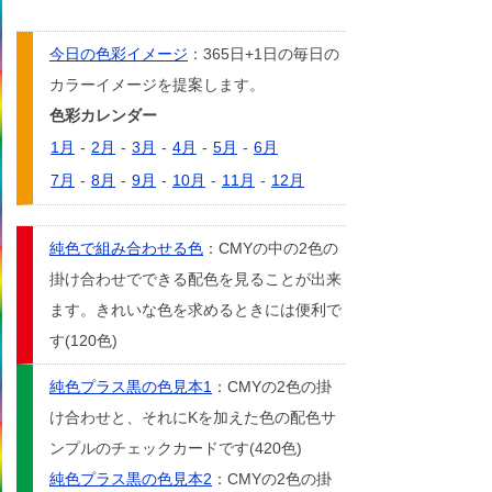
今日の色彩イメージ
：365日+1日の毎日の
カラーイメージを提案します。
色彩カレンダー
1月
-
2月
-
3月
-
4月
-
5月
-
6月
7月
-
8月
-
9月
-
10月
-
11月
-
12月
純色で組み合わせる色
：CMYの中の2色の
掛け合わせでできる配色を見ることが出来
ます。きれいな色を求めるときには便利で
す(120色)
純色プラス黒の色見本1
：CMYの2色の掛
け合わせと、それにKを加えた色の配色サ
ンプルのチェックカードです(420色)
純色プラス黒の色見本2
：CMYの2色の掛