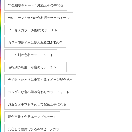
24色相環チャート！純色とその中間色
色のトーンも含めた色相環カラーホイール
プロセスカラー(4色)のカラーチャート
カラー印刷で主に使われるCMYKの色
トーン別の色相カラーチャート
色相別の明度・彩度のカラーチャート
色で迷ったときに重宝するイメージ配色見本
ランダムな色の組み合わせカラーチャート
身近なお手本を研究して配色上手になる
配色実験！色見本サンプルカード
安心して使用できるwebセーフカラー