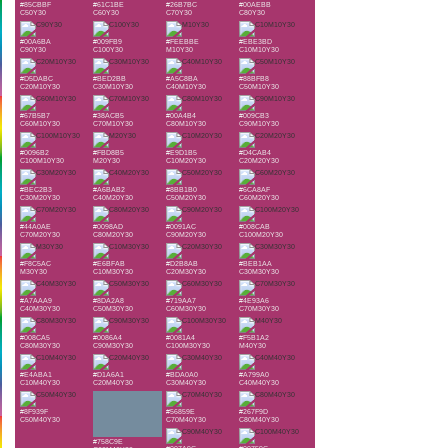
#85CBBF
#61C1BE
#26B7BC
#00AEBB
C50Y30
C60Y30
C70Y30
C80Y30
#00A6BA
#009FB9
#FEEBBE
#EBE3BD
C90Y30
C100Y30
M10Y30
C10M10Y30
#D5DABC
#BED2BB
#A5C8BA
#88BFB8
C20M10Y30
C30M10Y30
C40M10Y30
C50M10Y30
#67B5B7
#38ACB5
#00A4B4
#009CB3
C60M10Y30
C70M10Y30
C80M10Y30
C90M10Y30
#0096B2
#FBD8B5
#E9D1B5
#D4CAB4
C100M10Y30
M20Y30
C10M20Y30
C20M20Y30
#BEC2B3
#A6BAB2
#8BB1B0
#6CA8AF
C30M20Y30
C40M20Y30
C50M20Y30
C60M20Y30
#44A0AE
#0098AD
#0091AC
#008CAB
C70M20Y30
C80M20Y30
C90M20Y30
C100M20Y30
#F8C5AC
#E6BFAB
#D2B8AB
#BEB1AA
M30Y30
C10M30Y30
C20M30Y30
C30M30Y30
#A7AAA9
#8DA2A8
#719AA7
#4E93A6
C40M30Y30
C50M30Y30
C60M30Y30
C70M30Y30
#008CA5
#0086A4
#0081A4
#F5B1A2
C80M30Y30
C90M30Y30
C100M30Y30
M40Y30
#E4ABA1
#D1A6A1
#BDA0A0
#A799A0
C10M40Y30
C20M40Y30
C30M40Y30
C40M40Y30
#8F939F
#56859E
#267F9D
C50M40Y30
C70M40Y30
C80M40Y30
#758C9E