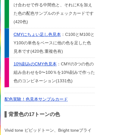
け合わせで作る中間色と、それにKを加え
た色の配色サンプルのチェックカードです
(420色)
CMYにちょい足し色見本
：C100とM100と
Y100の単色をベースに他の色を足した色
見本です(420色:重複色有)
10%刻みのCMY色見本
：CMYの3つの色の
組み合わせを0〜100％を10%刻みで作った
色のコンビネーション(1331色)
配色実験！色見本サンプルカード
背景色の17トーンの色
Vivid tone ビビッドトーン、Bright toneブライ