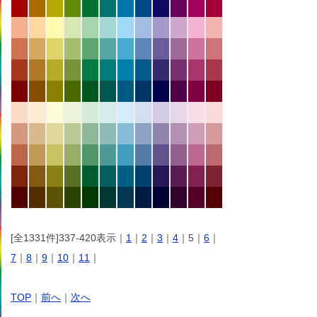
[全1331件]337-420表示｜
1
｜
2
｜
3
｜
4
｜5｜
6
｜
7
｜
8
｜
9
｜
10
｜
11
｜
TOP
｜
前へ
｜
次へ