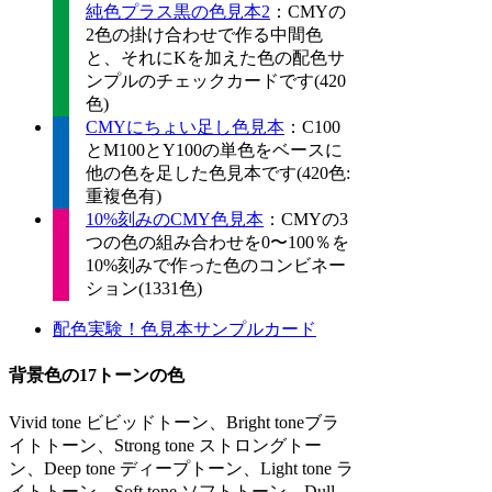
純色プラス黒の色見本2
：CMYの
2色の掛け合わせで作る中間色
と、それにKを加えた色の配色サ
ンプルのチェックカードです(420
色)
CMYにちょい足し色見本
：C100
とM100とY100の単色をベースに
他の色を足した色見本です(420色:
重複色有)
10%刻みのCMY色見本
：CMYの3
つの色の組み合わせを0〜100％を
10%刻みで作った色のコンビネー
ション(1331色)
配色実験！色見本サンプルカード
背景色の17トーンの色
Vivid tone ビビッドトーン、Bright toneブラ
イトトーン、Strong tone ストロングトー
ン、Deep tone ディープトーン、Light tone ラ
イトトーン、Soft tone ソフトトーン、Dull