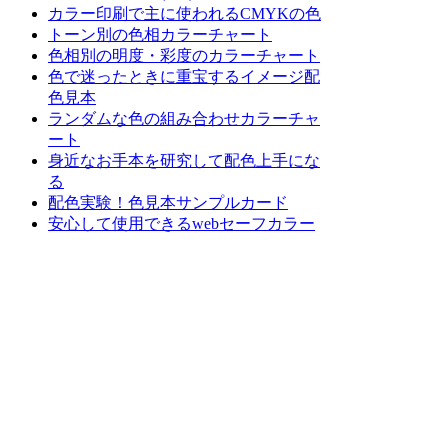
カラー印刷で主に使われるCMYKの色
トーン別の色相カラーチャート
色相別の明度・彩度のカラーチャート
色で迷ったときに重宝するイメージ配
色見本
ランダムな色の組み合わせカラーチャ
ート
身近なお手本を研究して配色上手にな
る
配色実験！色見本サンプルカード
安心して使用できるwebセーフカラー