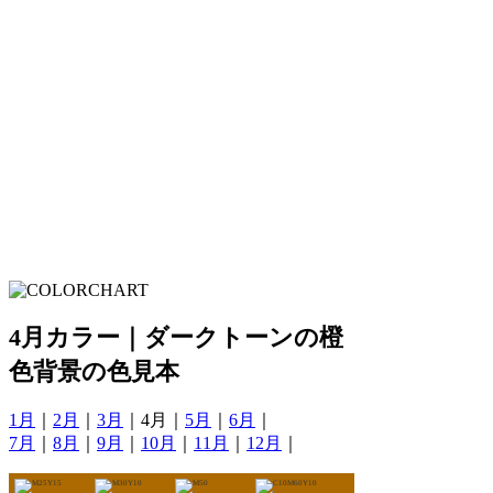
4月カラー｜ダークトーンの橙
色背景の色見本
1月
｜
2月
｜
3月
｜4月｜
5月
｜
6月
｜
7月
｜
8月
｜
9月
｜
10月
｜
11月
｜
12月
｜