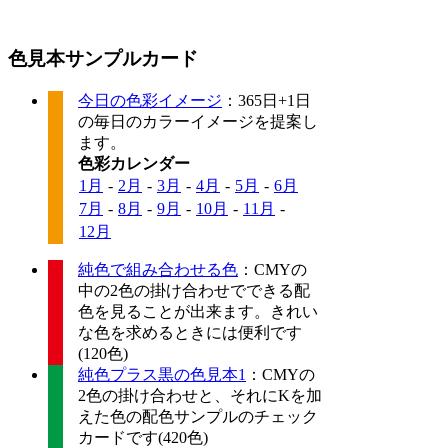
色見本サンプルカード
今日の色彩イメージ
：365日+1日
の毎日のカラーイメージを提案し
ます。
色彩カレンダー
1月
-
2月
-
3月
-
4月
-
5月
-
6月
7月
-
8月
-
9月
-
10月
-
11月
-
12月
純色で組み合わせる色
：CMYの
中の2色の掛け合わせでできる配
色を見ることが出来ます。きれい
な色を求めるときには便利です
(120色)
純色プラス黒の色見本1
：CMYの
2色の掛け合わせと、それにKを加
えた色の配色サンプルのチェック
カードです(420色)