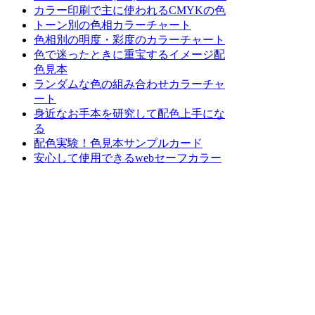
カラー印刷で主に使われるCMYKの色
トーン別の色相カラーチャート
色相別の明度・彩度のカラーチャート
色で迷ったときに重宝するイメージ配
色見本
ランダムな色の組み合わせカラーチャ
ート
身近なお手本を研究して配色上手にな
る
配色実験！色見本サンプルカード
安心して使用できるwebセーフカラー