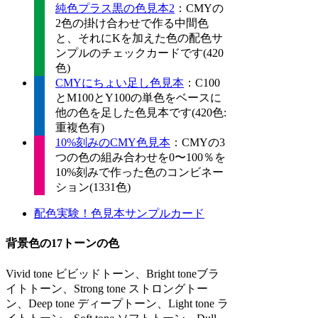
純色プラス黒の色見本2
：CMYの
2色の掛け合わせで作る中間色
と、それにKを加えた色の配色サ
ンプルのチェックカードです(420
色)
CMYにちょい足し色見本
：C100
とM100とY100の単色をベースに
他の色を足した色見本です(420色:
重複色有)
10%刻みのCMY色見本
：CMYの3
つの色の組み合わせを0〜100％を
10%刻みで作った色のコンビネー
ション(1331色)
配色実験！色見本サンプルカード
背景色の17トーンの色
Vivid tone ビビッドトーン、Bright toneブラ
イトトーン、Strong tone ストロングトー
ン、Deep tone ディープトーン、Light tone ラ