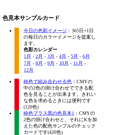
色見本サンプルカード
今日の色彩イメージ
：365日+1日
の毎日のカラーイメージを提案し
ます。
色彩カレンダー
1月
-
2月
-
3月
-
4月
-
5月
-
6月
7月
-
8月
-
9月
-
10月
-
11月
-
12月
純色で組み合わせる色
：CMYの
中の2色の掛け合わせでできる配
色を見ることが出来ます。きれい
な色を求めるときには便利です
(120色)
純色プラス黒の色見本1
：CMYの
2色の掛け合わせと、それにKを加
えた色の配色サンプルのチェック
カードです(420色)