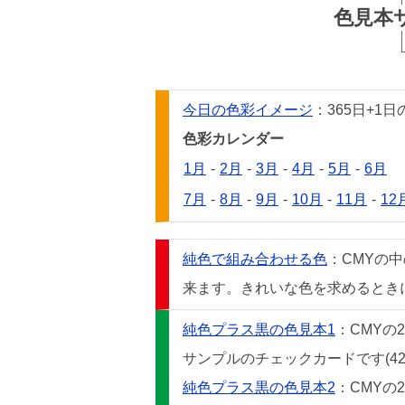
色見本
今日の色彩イメージ
：365日+
色彩カレンダー
1月
-
2月
-
3月
-
4月
-
5月
-
6月
7月
-
8月
-
9月
-
10月
-
11月
-
12
純色で組み合わせる色
：CMYの
来ます。きれいな色を求めるときには
純色プラス黒の色見本1
：CMYの
サンプルのチェックカードです(42
純色プラス黒の色見本2
：CMYの