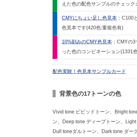
えた色の配色サンプルのチェックカー
CMYにちょい足し色見本
：C10
色見本です(420色:重複色有)
10%刻みのCMY色見本
：CMYの
った色のコンビネーション(1331色
配色実験！色見本サンプルカード
背景色の17トーンの色
Vivid tone ビビッドトーン、Bright
ン、Deep tone ディープトーン、Light
Dull toneダルトーン、Dark tone ダ