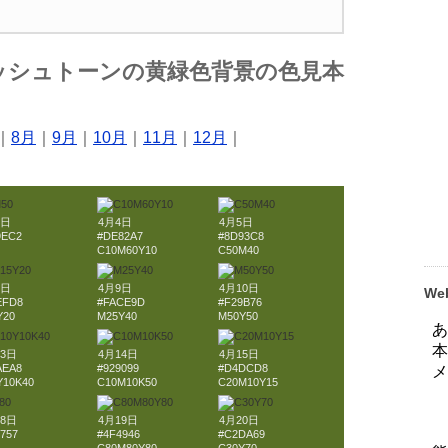
ッシュトーンの黄緑色背景の色見本
｜
8月
｜
9月
｜
10月
｜
11月
｜
12月
｜
3日
4月4日
4月5日
9EC2
#DE82A7
#8D93C8
C10M60Y10
C50M40
8日
4月9日
4月10日
W
EFD8
#FACE9D
#F29B76
Y20
M25Y40
M50Y50
13日
4月14日
4月15日
AEA8
#929099
#D4DCD8
Y10K40
C10M10K50
C20M10Y15
18日
4月19日
4月20日
757
#4F4946
#C2DA69