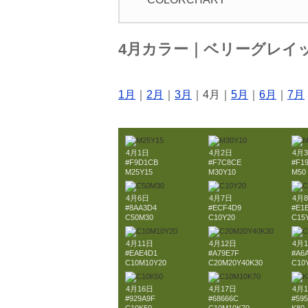
4月カラー｜ベリーグレイ
1月
｜
2月
｜
3月
｜4月｜
5月
｜
6月
｜
7月
4月1日
4月2日
4月
#F9D1CB
#F7C8CE
#F1
M25Y15
M30Y10
M50
4月6日
4月7日
4月
#8AA3D4
#ECF4D9
#E1
C50M30
C10Y20
C15
4月11日
4月12日
4月
#EAE4D1
#A79E7F
#A6
C10M10Y20
C20M20Y40K30
C10
4月16日
4月17日
4月
#929A9F
#68666C
#595