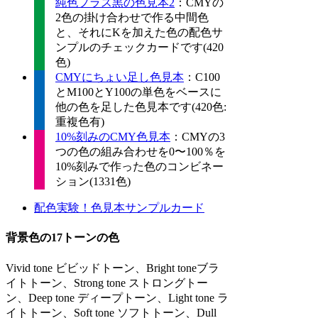
純色プラス黒の色見本2
：CMYの
2色の掛け合わせで作る中間色
と、それにKを加えた色の配色サ
ンプルのチェックカードです(420
色)
CMYにちょい足し色見本
：C100
とM100とY100の単色をベースに
他の色を足した色見本です(420色:
重複色有)
10%刻みのCMY色見本
：CMYの3
つの色の組み合わせを0〜100％を
10%刻みで作った色のコンビネー
ション(1331色)
配色実験！色見本サンプルカード
背景色の17トーンの色
Vivid tone ビビッドトーン、Bright toneブラ
イトトーン、Strong tone ストロングトー
ン、Deep tone ディープトーン、Light tone ラ
イトトーン、Soft tone ソフトトーン、Dull