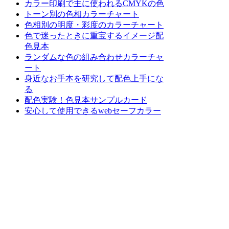
カラー印刷で主に使われるCMYKの色
トーン別の色相カラーチャート
色相別の明度・彩度のカラーチャート
色で迷ったときに重宝するイメージ配
色見本
ランダムな色の組み合わせカラーチャ
ート
身近なお手本を研究して配色上手にな
る
配色実験！色見本サンプルカード
安心して使用できるwebセーフカラー