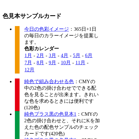
色見本サンプルカード
今日の色彩イメージ
：365日+1日
の毎日のカラーイメージを提案し
ます。
色彩カレンダー
1月
-
2月
-
3月
-
4月
-
5月
-
6月
7月
-
8月
-
9月
-
10月
-
11月
-
12月
純色で組み合わせる色
：CMYの
中の2色の掛け合わせでできる配
色を見ることが出来ます。きれい
な色を求めるときには便利です
(120色)
純色プラス黒の色見本1
：CMYの
2色の掛け合わせと、それにKを加
えた色の配色サンプルのチェック
カードです(420色)