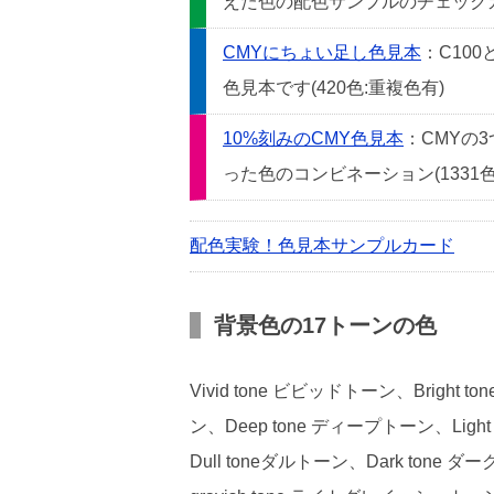
えた色の配色サンプルのチェックカー
CMYにちょい足し色見本
：C10
色見本です(420色:重複色有)
10%刻みのCMY色見本
：CMYの
った色のコンビネーション(1331色
配色実験！色見本サンプルカード
背景色の17トーンの色
Vivid tone ビビッドトーン、Bright
ン、Deep tone ディープトーン、Light
Dull toneダルトーン、Dark tone ダ