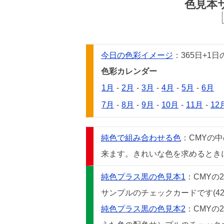
色見本
今日の色彩イメージ
：365日+
色彩カレンダー
1月
-
2月
-
3月
-
4月
-
5月
-
6月
7月
-
8月
-
9月
-
10月
-
11月
-
12
純色で組み合わせる色
：CMYの
来ます。きれいな色を求めるときには
純色プラス黒の色見本1
：CMYの
サンプルのチェックカードです(42
純色プラス黒の色見本2
：CMYの