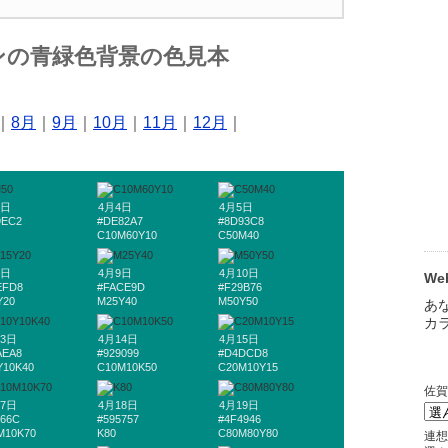
ンの青緑色背景の色見本
｜
8月
｜
9月
｜
10月
｜
11月
｜
12月
｜
3日
4月4日
4月5日
9EC2
#DE82A7
#8D93C8
C10M60Y10
C50M40
8日
4月9日
4月10日
W
EFD8
#FACE9D
#F29B76
Y20
M25Y40
M50Y50
13日
4月14日
4月15日
AEA8
#929099
#D4DCD8
Y10K40
C10M10K50
C20M10Y15
17日
4月18日
4月19日
666C
#595757
#4F4946
M10K70
K80
C80M80Y80