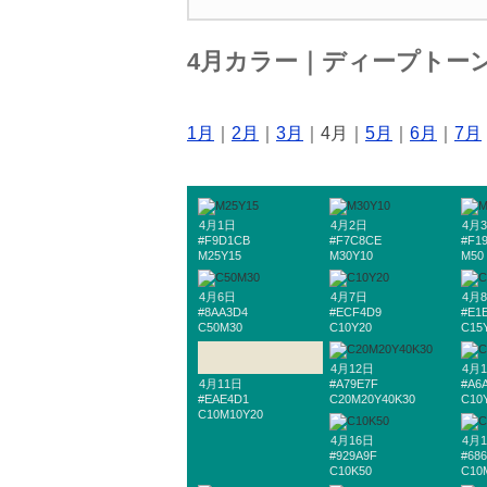
4月カラー｜ディープトー
1月
｜
2月
｜
3月
｜4月｜
5月
｜
6月
｜
7月
4月1日
4月2日
4月
#F9D1CB
#F7C8CE
#F1
M25Y15
M30Y10
M50
4月6日
4月7日
4月
#8AA3D4
#ECF4D9
#E1
C50M30
C10Y20
C15
4月12日
4月
4月11日
#A79E7F
#A6
#EAE4D1
C20M20Y40K30
C10
C10M10Y20
4月16日
4月
#929A9F
#68
C10K50
C10