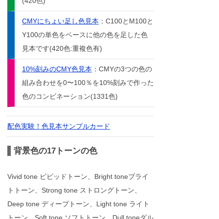
(420色)
CMYにちょい足し色見本
：C100とM100と
Y100の単色をベースに他の色を足した色
見本です(420色:重複色有)
10%刻みのCMY色見本
：CMYの3つの色の
組み合わせを0〜100％を10%刻みで作った
色のコンビネーション(1331色)
配色実験！色見本サンプルカード
背景色の17トーンの色
Vivid tone ビビッドトーン、Bright toneブライ
トトーン、Strong tone ストロングトーン、
Deep tone ディープトーン、Light tone ライト
トーン、Soft tone ソフトトーン、Dull toneダル