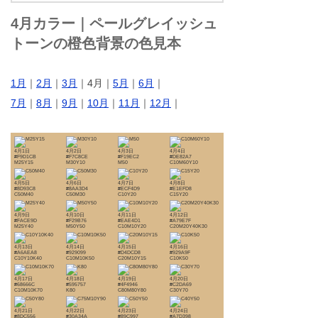
4月カラー｜ペールグレイッシュ
トーンの橙色背景の色見本
1月
｜
2月
｜
3月
｜4月｜
5月
｜
6月
｜
7月
｜
8月
｜
9月
｜
10月
｜
11月
｜
12月
｜
4月1日
4月2日
4月3日
4月4日
#F9D1CB
#F7C8CE
#F19EC2
#DE82A7
M25Y15
M30Y10
M50
C10M60Y10
4月5日
4月6日
4月7日
4月8日
#8D93C8
#8AA3D4
#ECF4D9
#E1EFD8
C50M40
C50M30
C10Y20
C15Y20
4月9日
4月10日
4月11日
4月12日
#FACE9D
#F29B76
#EAE4D1
#A79E7F
M25Y40
M50Y50
C10M10Y20
C20M20Y40K30
4月13日
4月14日
4月15日
4月16日
#A6AEA8
#929099
#D4DCD8
#929A9F
C10Y10K40
C10M10K50
C20M10Y15
C10K50
4月17日
4月18日
4月19日
4月20日
#68666C
#595757
#4F4946
#C2DA69
C10M10K70
K80
C80M80Y80
C30Y70
4月21日
4月22日
4月23日
4月24日
#8DC556
#30A34A
#89C997
#A7D398