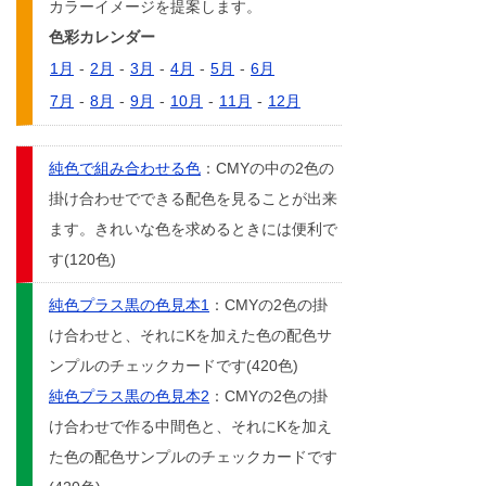
カラーイメージを提案します。
色彩カレンダー
1月
-
2月
-
3月
-
4月
-
5月
-
6月
7月
-
8月
-
9月
-
10月
-
11月
-
12月
純色で組み合わせる色
：CMYの中の2色の
掛け合わせでできる配色を見ることが出来
ます。きれいな色を求めるときには便利で
す(120色)
純色プラス黒の色見本1
：CMYの2色の掛
け合わせと、それにKを加えた色の配色サ
ンプルのチェックカードです(420色)
純色プラス黒の色見本2
：CMYの2色の掛
け合わせで作る中間色と、それにKを加え
た色の配色サンプルのチェックカードです