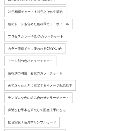
24色相環チャート！純色とその中間色
色のトーンも含めた色相環カラーホイール
プロセスカラー(4色)のカラーチャート
カラー印刷で主に使われるCMYKの色
トーン別の色相カラーチャート
色相別の明度・彩度のカラーチャート
色で迷ったときに重宝するイメージ配色見本
ランダムな色の組み合わせカラーチャート
身近なお手本を研究して配色上手になる
配色実験！色見本サンプルカード