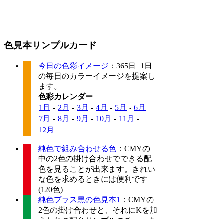
色見本サンプルカード
今日の色彩イメージ
：365日+1日
の毎日のカラーイメージを提案し
ます。
色彩カレンダー
1月
-
2月
-
3月
-
4月
-
5月
-
6月
7月
-
8月
-
9月
-
10月
-
11月
-
12月
純色で組み合わせる色
：CMYの
中の2色の掛け合わせでできる配
色を見ることが出来ます。きれい
な色を求めるときには便利です
(120色)
純色プラス黒の色見本1
：CMYの
2色の掛け合わせと、それにKを加