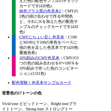
えた色の配色サンプルのチェック
カードです(420色)
純色プラス黒の色見本2
：CMYの
2色の掛け合わせで作る中間色
と、それにKを加えた色の配色サ
ンプルのチェックカードです(420
色)
CMYにちょい足し色見本
：C100
とM100とY100の単色をベースに
他の色を足した色見本です(420色:
重複色有)
10%刻みのCMY色見本
：CMYの3
つの色の組み合わせを0〜100％を
10%刻みで作った色のコンビネー
ション(1331色)
配色実験！色見本サンプルカード
背景色の17トーンの色
Vivid tone ビビッドトーン、Bright toneブラ
イトトーン、Strong tone ストロングトー