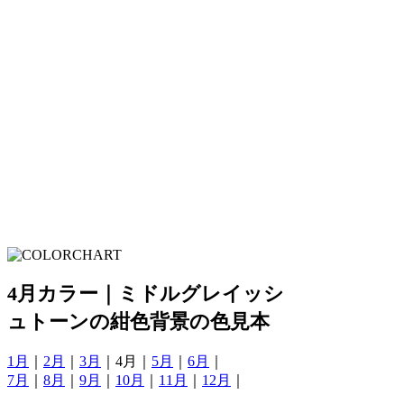
4月カラー｜ミドルグレイッシ
ュトーンの紺色背景の色見本
1月
｜
2月
｜
3月
｜4月｜
5月
｜
6月
｜
7月
｜
8月
｜
9月
｜
10月
｜
11月
｜
12月
｜