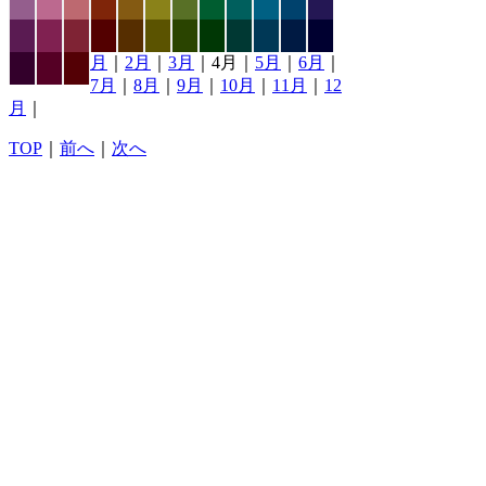
月
｜
2月
｜
3月
｜4月｜
5月
｜
6月
｜
7月
｜
8月
｜
9月
｜
10月
｜
11月
｜
12
月
｜
TOP
｜
前へ
｜
次へ