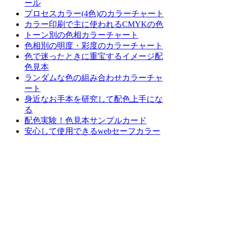
ール
プロセスカラー(4色)のカラーチャート
カラー印刷で主に使われるCMYKの色
トーン別の色相カラーチャート
色相別の明度・彩度のカラーチャート
色で迷ったときに重宝するイメージ配
色見本
ランダムな色の組み合わせカラーチャ
ート
身近なお手本を研究して配色上手にな
る
配色実験！色見本サンプルカード
安心して使用できるwebセーフカラー