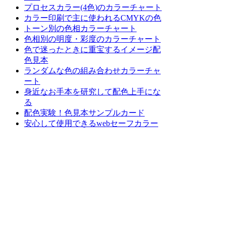
プロセスカラー(4色)のカラーチャート
カラー印刷で主に使われるCMYKの色
トーン別の色相カラーチャート
色相別の明度・彩度のカラーチャート
色で迷ったときに重宝するイメージ配
色見本
ランダムな色の組み合わせカラーチャ
ート
身近なお手本を研究して配色上手にな
る
配色実験！色見本サンプルカード
安心して使用できるwebセーフカラー