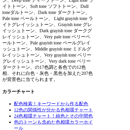
ン、Deep tone ディープトーン、Light tone ラ
イトトーン、Soft tone ソフトトーン、Dull
toneダルトーン、Dark tone ダークトーン、
Pale tone ペールトーン、 Light grayish tone ラ
イトグレイッシュトーン、Grayish tone グレ
イッシュトーン、Dark grayish tone ダークグ
レイッシュトーン、Very pale tone ベリーペ
ールトーン、Pale grayish tone ペールグレイ
ッシュトーン、Middle grayish tone ミドルグ
レイッシュトーン、Very grayish tone ベリー
グレイッシュトーン、Very dark tone ベリー
ダークトーン、の17色調と各色での12色
相、それに白色・灰色・黒色を加えた207色
が背景色に当てられます。
カラーチャート
配色検索！キーワードから作る配色
12色の関係性が分かる色相環チャート
24色相環チャート！純色とその中間色
色のトーンも含めた色相環カラーホイ
ール