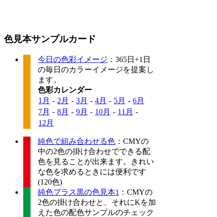
色見本サンプルカード
今日の色彩イメージ
：365日+1日
の毎日のカラーイメージを提案し
ます。
色彩カレンダー
1月
-
2月
-
3月
-
4月
-
5月
-
6月
7月
-
8月
-
9月
-
10月
-
11月
-
12月
純色で組み合わせる色
：CMYの
中の2色の掛け合わせでできる配
色を見ることが出来ます。きれい
な色を求めるときには便利です
(120色)
純色プラス黒の色見本1
：CMYの
2色の掛け合わせと、それにKを加
えた色の配色サンプルのチェック