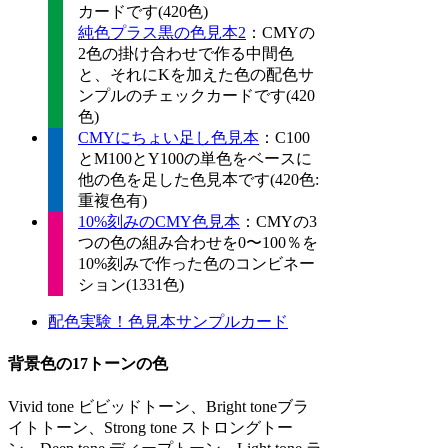
カードです(420色)
純色プラス黒の色見本2
：CMYの
2色の掛け合わせで作る中間色
と、それにKを加えた色の配色サ
ンプルのチェックカードです(420
色)
CMYにちょい足し色見本
：C100
とM100とY100の単色をベースに
他の色を足した色見本です(420色:
重複色有)
10%刻みのCMY色見本
：CMYの3
つの色の組み合わせを0〜100％を
10%刻みで作った色のコンビネー
ション(1331色)
配色実験！色見本サンプルカード
背景色の17トーンの色
Vivid tone ビビッドトーン、Bright toneブラ
イトトーン、Strong tone ストロングトー