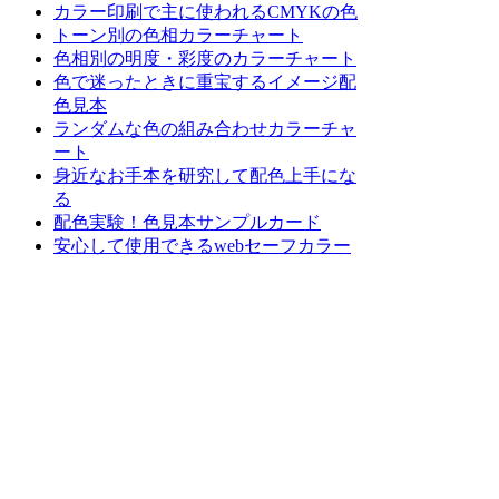
カラー印刷で主に使われるCMYKの色
トーン別の色相カラーチャート
色相別の明度・彩度のカラーチャート
色で迷ったときに重宝するイメージ配
色見本
ランダムな色の組み合わせカラーチャ
ート
身近なお手本を研究して配色上手にな
る
配色実験！色見本サンプルカード
安心して使用できるwebセーフカラー