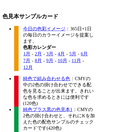
色見本サンプルカード
今日の色彩イメージ
：365日+1日
の毎日のカラーイメージを提案し
ます。
色彩カレンダー
1月
-
2月
-
3月
-
4月
-
5月
-
6月
7月
-
8月
-
9月
-
10月
-
11月
-
12月
純色で組み合わせる色
：CMYの
中の2色の掛け合わせでできる配
色を見ることが出来ます。きれい
な色を求めるときには便利です
(120色)
純色プラス黒の色見本1
：CMYの
2色の掛け合わせと、それにKを加
えた色の配色サンプルのチェック
カードです(420色)