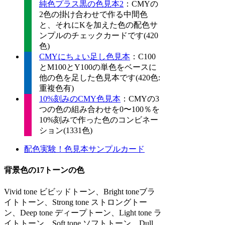
純色プラス黒の色見本2
：CMYの
2色の掛け合わせで作る中間色
と、それにKを加えた色の配色サ
ンプルのチェックカードです(420
色)
CMYにちょい足し色見本
：C100
とM100とY100の単色をベースに
他の色を足した色見本です(420色:
重複色有)
10%刻みのCMY色見本
：CMYの3
つの色の組み合わせを0〜100％を
10%刻みで作った色のコンビネー
ション(1331色)
配色実験！色見本サンプルカード
背景色の17トーンの色
Vivid tone ビビッドトーン、Bright toneブラ
イトトーン、Strong tone ストロングトー
ン、Deep tone ディープトーン、Light tone ラ
イトトーン、Soft tone ソフトトーン、Dull