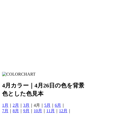
4月カラー｜4月26日の色を背景
色とした色見本
1月
｜
2月
｜
3月
｜4月｜
5月
｜
6月
｜
7月
｜
8月
｜
9月
｜
10月
｜
11月
｜
12月
｜