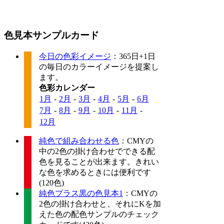
色見本サンプルカード
今日の色彩イメージ
：365日+1日
の毎日のカラーイメージを提案し
ます。
色彩カレンダー
1月
-
2月
-
3月
-
4月
-
5月
-
6月
7月
-
8月
-
9月
-
10月
-
11月
-
12月
純色で組み合わせる色
：CMYの
中の2色の掛け合わせでできる配
色を見ることが出来ます。きれい
な色を求めるときには便利です
(120色)
純色プラス黒の色見本1
：CMYの
2色の掛け合わせと、それにKを加
えた色の配色サンプルのチェック