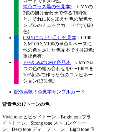
カードです(420色)
純色プラス黒の色見本2
：CMYの
2色の掛け合わせで作る中間色
と、それにKを加えた色の配色サ
ンプルのチェックカードです(420
色)
CMYにちょい足し色見本
：C100
とM100とY100の単色をベースに
他の色を足した色見本です(420色:
重複色有)
10%刻みのCMY色見本
：CMYの3
つの色の組み合わせを0〜100％を
10%刻みで作った色のコンビネー
ション(1331色)
配色実験！色見本サンプルカード
背景色の17トーンの色
Vivid tone ビビッドトーン、Bright toneブラ
イトトーン、Strong tone ストロングトー
ン、Deep tone ディープトーン、Light tone ラ