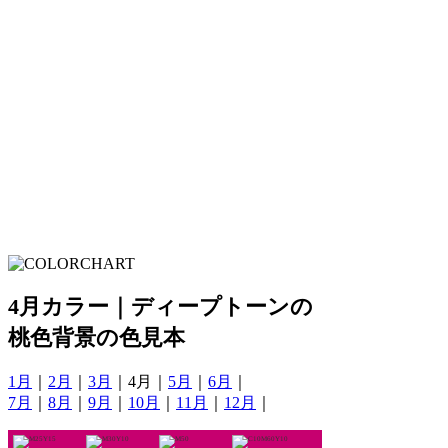
4月カラー｜ディープトーンの
桃色背景の色見本
1月
｜
2月
｜
3月
｜4月｜
5月
｜
6月
｜
7月
｜
8月
｜
9月
｜
10月
｜
11月
｜
12月
｜