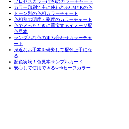
プロセスカラー(4色)のカラーチャート
カラー印刷で主に使われるCMYKの色
トーン別の色相カラーチャート
色相別の明度・彩度のカラーチャート
色で迷ったときに重宝するイメージ配
色見本
ランダムな色の組み合わせカラーチャ
ート
身近なお手本を研究して配色上手にな
る
配色実験！色見本サンプルカード
安心して使用できるwebセーフカラー