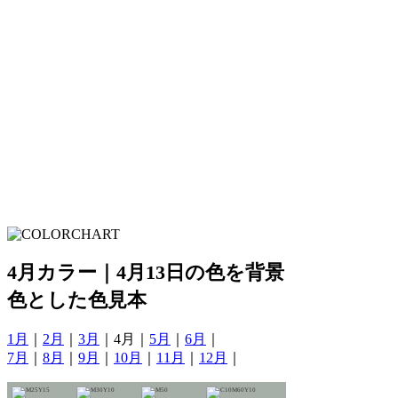
4月カラー｜4月13日の色を背景
色とした色見本
1月
｜
2月
｜
3月
｜4月｜
5月
｜
6月
｜
7月
｜
8月
｜
9月
｜
10月
｜
11月
｜
12月
｜