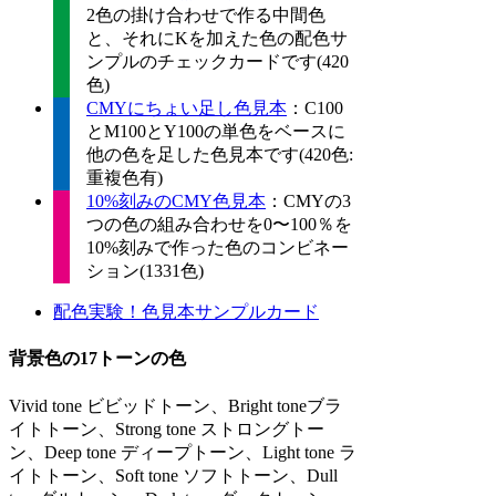
2色の掛け合わせで作る中間色
と、それにKを加えた色の配色サ
ンプルのチェックカードです(420
色)
CMYにちょい足し色見本
：C100
とM100とY100の単色をベースに
他の色を足した色見本です(420色:
重複色有)
10%刻みのCMY色見本
：CMYの3
つの色の組み合わせを0〜100％を
10%刻みで作った色のコンビネー
ション(1331色)
配色実験！色見本サンプルカード
背景色の17トーンの色
Vivid tone ビビッドトーン、Bright toneブラ
イトトーン、Strong tone ストロングトー
ン、Deep tone ディープトーン、Light tone ラ
イトトーン、Soft tone ソフトトーン、Dull