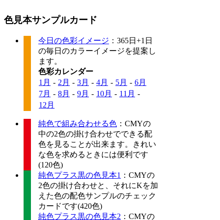
色見本サンプルカード
今日の色彩イメージ
：365日+1日
の毎日のカラーイメージを提案し
ます。
色彩カレンダー
1月
-
2月
-
3月
-
4月
-
5月
-
6月
7月
-
8月
-
9月
-
10月
-
11月
-
12月
純色で組み合わせる色
：CMYの
中の2色の掛け合わせでできる配
色を見ることが出来ます。きれい
な色を求めるときには便利です
(120色)
純色プラス黒の色見本1
：CMYの
2色の掛け合わせと、それにKを加
えた色の配色サンプルのチェック
カードです(420色)
純色プラス黒の色見本2
：CMYの