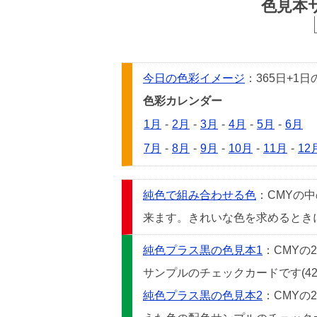
色見本
今日の色彩イメージ
：365日+
色彩カレンダー
1月
-
2月
-
3月
-
4月
-
5月
-
6月
7月
-
8月
-
9月
-
10月
-
11月
-
12
純色で組み合わせる色
：CMYの
来ます。きれいな色を求めるときには
純色プラス黒の色見本1
：CMYの
サンプルのチェックカードです(42
純色プラス黒の色見本2
：CMYの