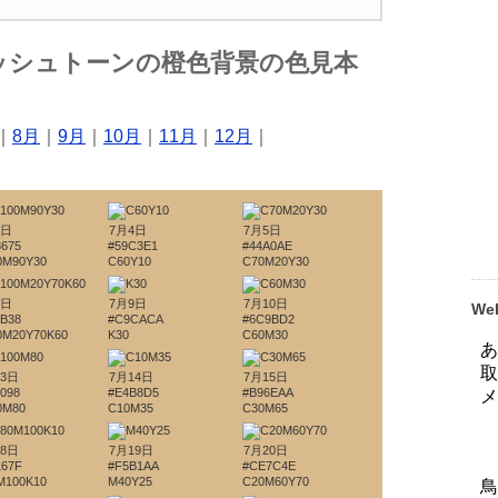
ッシュトーンの橙色背景の色見本
｜
8月
｜
9月
｜
10月
｜
11月
｜
12月
｜
3日
7月4日
7月5日
3675
#59C3E1
#44A0AE
0M90Y30
C60Y10
C70M20Y30
8日
7月9日
7月10日
W
4B38
#C9CACA
#6C9BD2
0M20Y70K60
K30
C60M30
13日
7月14日
7月15日
098
#E4B8D5
#B96EAA
0M80
C10M35
C30M65
18日
7月19日
7月20日
167F
#F5B1AA
#CE7C4E
M100K10
M40Y25
C20M60Y70