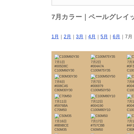
7月カラー｜ペールグレイ
1月
｜
2月
｜
3月
｜
4月
｜
5月
｜
6月
｜7月
7月1日
7月2日
7月
#005D8C
#004A7A
#0F
C100M60Y30
C100M75Y35
C10
7月6日
7月7日
7月
#008CA5
#006979
#00
C80M30Y30
C100M50Y50
C10
7月11日
7月12日
7月
#5976BA
#004190
#004
C70M50
C100M80Y10
C10
7月16日
7月17日
7月
#8B9BCE
#757CBB
#4F
C50M35
C60M50
C80