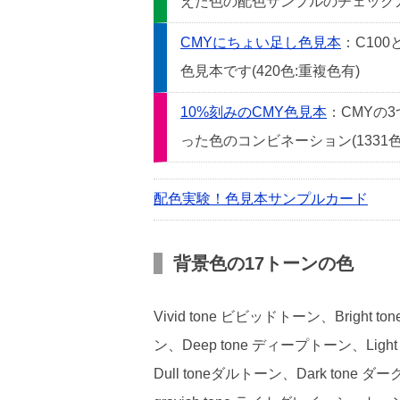
えた色の配色サンプルのチェックカー
CMYにちょい足し色見本
：C10
色見本です(420色:重複色有)
10%刻みのCMY色見本
：CMYの
った色のコンビネーション(1331色
配色実験！色見本サンプルカード
背景色の17トーンの色
Vivid tone ビビッドトーン、Bright
ン、Deep tone ディープトーン、Light
Dull toneダルトーン、Dark tone ダ