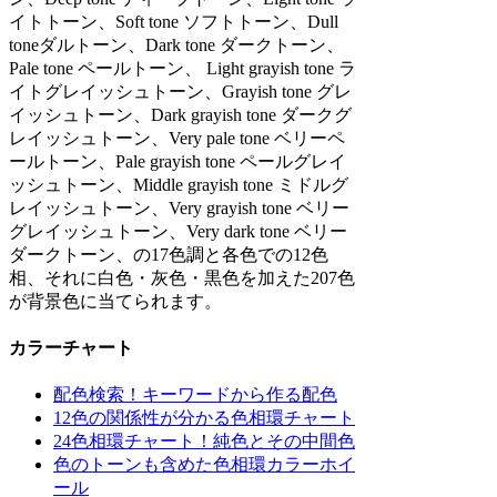
イトトーン、Soft tone ソフトトーン、Dull
toneダルトーン、Dark tone ダークトーン、
Pale tone ペールトーン、 Light grayish tone ラ
イトグレイッシュトーン、Grayish tone グレ
イッシュトーン、Dark grayish tone ダークグ
レイッシュトーン、Very pale tone ベリーペ
ールトーン、Pale grayish tone ペールグレイ
ッシュトーン、Middle grayish tone ミドルグ
レイッシュトーン、Very grayish tone ベリー
グレイッシュトーン、Very dark tone ベリー
ダークトーン、の17色調と各色での12色
相、それに白色・灰色・黒色を加えた207色
が背景色に当てられます。
カラーチャート
配色検索！キーワードから作る配色
12色の関係性が分かる色相環チャート
24色相環チャート！純色とその中間色
色のトーンも含めた色相環カラーホイ
ール