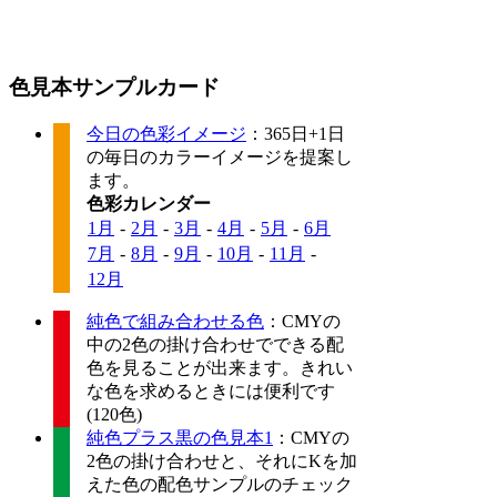
色見本サンプルカード
今日の色彩イメージ
：365日+1日
の毎日のカラーイメージを提案し
ます。
色彩カレンダー
1月
-
2月
-
3月
-
4月
-
5月
-
6月
7月
-
8月
-
9月
-
10月
-
11月
-
12月
純色で組み合わせる色
：CMYの
中の2色の掛け合わせでできる配
色を見ることが出来ます。きれい
な色を求めるときには便利です
(120色)
純色プラス黒の色見本1
：CMYの
2色の掛け合わせと、それにKを加
えた色の配色サンプルのチェック