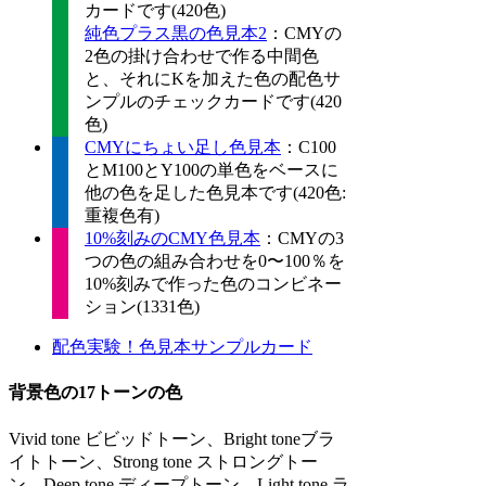
カードです(420色)
純色プラス黒の色見本2
：CMYの
2色の掛け合わせで作る中間色
と、それにKを加えた色の配色サ
ンプルのチェックカードです(420
色)
CMYにちょい足し色見本
：C100
とM100とY100の単色をベースに
他の色を足した色見本です(420色:
重複色有)
10%刻みのCMY色見本
：CMYの3
つの色の組み合わせを0〜100％を
10%刻みで作った色のコンビネー
ション(1331色)
配色実験！色見本サンプルカード
背景色の17トーンの色
Vivid tone ビビッドトーン、Bright toneブラ
イトトーン、Strong tone ストロングトー
ン、Deep tone ディープトーン、Light tone ラ