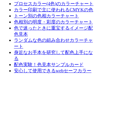
プロセスカラー(4色)のカラーチャート
カラー印刷で主に使われるCMYKの色
トーン別の色相カラーチャート
色相別の明度・彩度のカラーチャート
色で迷ったときに重宝するイメージ配
色見本
ランダムな色の組み合わせカラーチャ
ート
身近なお手本を研究して配色上手にな
る
配色実験！色見本サンプルカード
安心して使用できるwebセーフカラー