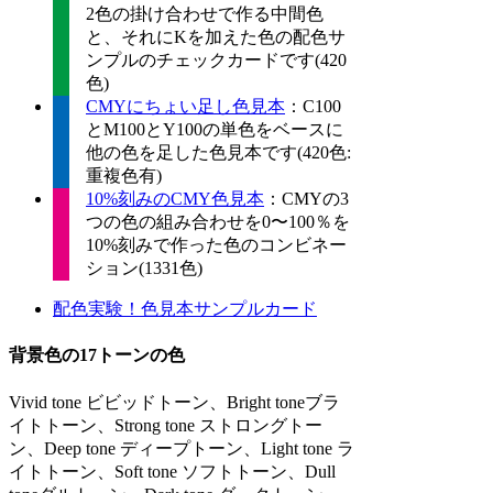
2色の掛け合わせで作る中間色
と、それにKを加えた色の配色サ
ンプルのチェックカードです(420
色)
CMYにちょい足し色見本
：C100
とM100とY100の単色をベースに
他の色を足した色見本です(420色:
重複色有)
10%刻みのCMY色見本
：CMYの3
つの色の組み合わせを0〜100％を
10%刻みで作った色のコンビネー
ション(1331色)
配色実験！色見本サンプルカード
背景色の17トーンの色
Vivid tone ビビッドトーン、Bright toneブラ
イトトーン、Strong tone ストロングトー
ン、Deep tone ディープトーン、Light tone ラ
イトトーン、Soft tone ソフトトーン、Dull