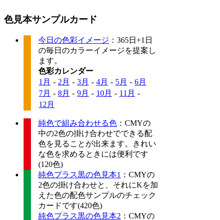
色見本サンプルカード
今日の色彩イメージ
：365日+1日
の毎日のカラーイメージを提案し
ます。
色彩カレンダー
1月
-
2月
-
3月
-
4月
-
5月
-
6月
7月
-
8月
-
9月
-
10月
-
11月
-
12月
純色で組み合わせる色
：CMYの
中の2色の掛け合わせでできる配
色を見ることが出来ます。きれい
な色を求めるときには便利です
(120色)
純色プラス黒の色見本1
：CMYの
2色の掛け合わせと、それにKを加
えた色の配色サンプルのチェック
カードです(420色)
純色プラス黒の色見本2
：CMYの