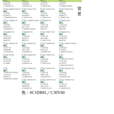
12月1日
12月2日
12月3日
12月4日
#E9D1B5
#D4B686
#945F42
#594F37
C10M20Y30
C20M30Y50
C50M70Y80
C40M40Y60K60
背
景
12月5日
12月6日
12月7日
12月8日
#4A402A
#EAD9A5
#EBE1A9
#BFA670
C40M40Y60K70
C10M15Y40
C10M10Y40
C30M35Y60
12月9日
12月10日
12月11日
12月12日
#BF9D5A
#877059
#F8C6B5
#F29B87
C30M40Y70
C30M40Y50K40
M30Y25
M50Y40
12月13日
12月14日
12月15日
12月16日
#EF856D
#E83817
#BA5B64
#FBDAC8
M60Y50
M90Y95
C30M75Y50
M20Y20
12月17日
12月18日
12月19日
12月20日
#E6BFAB
#BC7968
#BA5054
#76565E
C10M30Y30
C30M60Y55
C30M80Y60
C30M50Y30K50
12月21日
12月22日
12月23日
#C5A4CC
#7A6C99
#655883
12月24日
C25M40
C60M60Y20
C70M70Y30
#110030
C90M100Y30K70
12月26日
12月27日
12月28日
12月25日
#BD8C66
#BFC1A0
#D3A100
#000022
C30M50Y60
C30M20Y40
C20M40Y100
C90M100Y30K80
12月29日
12月30日
12月31日
#BFAF86
#BC641D
#0096B2
C30M30Y50
C30M70Y100
C100M10Y30
色：#C1DB81／C30Y60