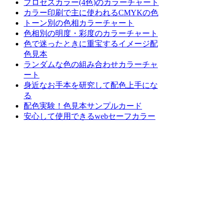
プロセスカラー(4色)のカラーチャート
カラー印刷で主に使われるCMYKの色
トーン別の色相カラーチャート
色相別の明度・彩度のカラーチャート
色で迷ったときに重宝するイメージ配
色見本
ランダムな色の組み合わせカラーチャ
ート
身近なお手本を研究して配色上手にな
る
配色実験！色見本サンプルカード
安心して使用できるwebセーフカラー