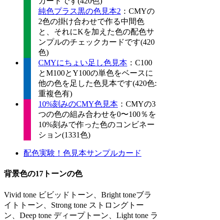
カードです(420色)
純色プラス黒の色見本2
：CMYの
2色の掛け合わせで作る中間色
と、それにKを加えた色の配色サ
ンプルのチェックカードです(420
色)
CMYにちょい足し色見本
：C100
とM100とY100の単色をベースに
他の色を足した色見本です(420色:
重複色有)
10%刻みのCMY色見本
：CMYの3
つの色の組み合わせを0〜100％を
10%刻みで作った色のコンビネー
ション(1331色)
配色実験！色見本サンプルカード
背景色の17トーンの色
Vivid tone ビビッドトーン、Bright toneブラ
イトトーン、Strong tone ストロングトー
ン、Deep tone ディープトーン、Light tone ラ