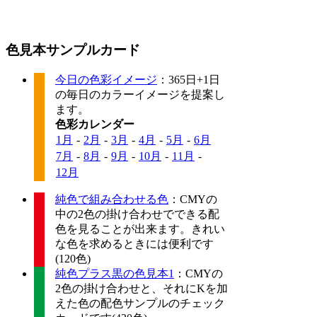
色見本サンプルカード
今日の色彩イメージ
：365日+1日
の毎日のカラーイメージを提案し
ます。
色彩カレンダー
1月
-
2月
-
3月
-
4月
-
5月
-
6月
7月
-
8月
-
9月
-
10月
-
11月
-
12月
純色で組み合わせる色
：CMYの
中の2色の掛け合わせでできる配
色を見ることが出来ます。きれい
な色を求めるときには便利です
(120色)
純色プラス黒の色見本1
：CMYの
2色の掛け合わせと、それにKを加
えた色の配色サンプルのチェック