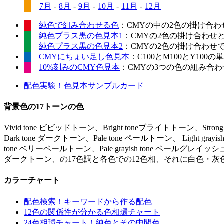
7月
-
8月
-
9月
-
10月
-
11月
-
12月
純色で組み合わせる色
：CMYの中の2色の掛け合わ
純色プラス黒の色見本1
：CMYの2色の掛け合わせ
純色プラス黒の色見本2
：CMYの2色の掛け合わせ
CMYにちょい足し色見本
：C100とM100とY10
10%刻みのCMY色見本
：CMYの3つの色の組み合わせ
配色実験！色見本サンプルカード
背景色の17トーンの色
Vivid tone ビビッドトーン、Bright toneブライトトーン、Stro
Dark tone ダークトーン、Pale tone ペールトーン、 Light gr
tone ベリーペールトーン、Pale grayish tone ペールグレイッシュ
ダークトーン、の17色調と各色での12色相、それに白色・灰
カラーチャート
配色検索！キーワードから作る配色
12色の関係性が分かる色相環チャート
24色相環チャート！純色とその中間色