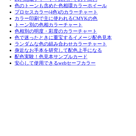
色のトーンも含めた色相環カラーホイール
プロセスカラー(4色)のカラーチャート
カラー印刷で主に使われるCMYKの色
トーン別の色相カラーチャート
色相別の明度・彩度のカラーチャート
色で迷ったときに重宝するイメージ配色見本
ランダムな色の組み合わせカラーチャート
身近なお手本を研究して配色上手になる
配色実験！色見本サンプルカード
安心して使用できるwebセーフカラー