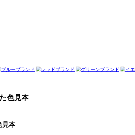
した色見本
色見本