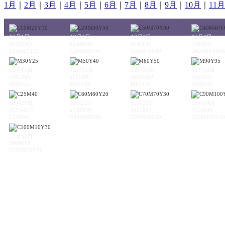
1月
｜
2月
｜
3月
｜
4月
｜
5月
｜
6月
｜
7月
｜
8月
｜
9月
｜
10月
｜
11月
12月1日
12月2日
12月3日
12月4日
#E9D1B5
#D4B686
#945F42
#594F37
C10M20Y30
C20M30Y50
C50M70Y80
C40M40Y60
12月11日
12月12日
12月13日
12月14日
#F8C6B5
#F29B87
#EF856D
#E83817
M30Y25
M50Y40
M60Y50
M90Y95
12月21日
12月22日
12月23日
12月24日
#C5A4CC
#7A6C99
#655883
#110030
C25M40
C60M60Y20
C70M70Y30
C90M100Y30
12月31日
#0096B2
C100M10Y30