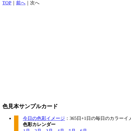
TOP
｜
前へ
｜次へ
色見本サンプルカード
今日の色彩イメージ
：365日+1日の毎日のカラー
色彩カレンダー
1月
-
2月
-
3月
-
4月
-
5月
-
6月