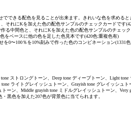
せでできる配色を見ることが出来ます。きれいな色を求めるときに
と、それにKを加えた色の配色サンプルのチェックカードです(42
で作る中間色と、それにKを加えた色の配色サンプルのチェックカー
0の単色をベースに他の色を足した色見本です(420色:重複色有)
を0〜100％を10%刻みで作った色のコンビネーション(1331色
ng tone ストロングトーン、Deep tone ディープトーン、Light to
ayish tone ライトグレイッシュトーン、Grayish tone グレイッシュト
トーン、Middle grayish tone ミドルグレイッシュトーン、Very gr
色・黒色を加えた207色が背景色に当てられます。