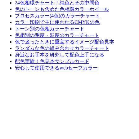
24色相環チャート！純色とその中間色
色のトーンも含めた色相環カラーホイール
プロセスカラー(4色)のカラーチャート
カラー印刷で主に使われるCMYKの色
トーン別の色相カラーチャート
色相別の明度・彩度のカラーチャート
色で迷ったときに重宝するイメージ配色見本
ランダムな色の組み合わせカラーチャート
身近なお手本を研究して配色上手になる
配色実験！色見本サンプルカード
安心して使用できるwebセーフカラー