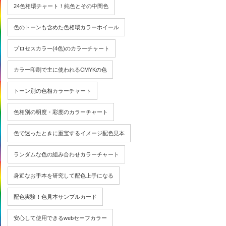
24色相環チャート！純色とその中間色
色のトーンも含めた色相環カラーホイール
プロセスカラー(4色)のカラーチャート
カラー印刷で主に使われるCMYKの色
トーン別の色相カラーチャート
色相別の明度・彩度のカラーチャート
色で迷ったときに重宝するイメージ配色見本
ランダムな色の組み合わせカラーチャート
身近なお手本を研究して配色上手になる
配色実験！色見本サンプルカード
安心して使用できるwebセーフカラー