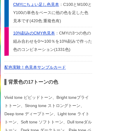
CMYにちょい足し色見本
：C100とM100と
Y100の単色をベースに他の色を足した色
見本です(420色:重複色有)
10%刻みのCMY色見本
：CMYの3つの色の
組み合わせを0〜100％を10%刻みで作った
色のコンビネーション(1331色)
配色実験！色見本サンプルカード
背景色の17トーンの色
Vivid tone ビビッドトーン、Bright toneブライ
トトーン、Strong tone ストロングトーン、
Deep tone ディープトーン、Light tone ライト
トーン、Soft tone ソフトトーン、Dull toneダル
トーン、Dark tone ダークトーン、Pale tone ペ