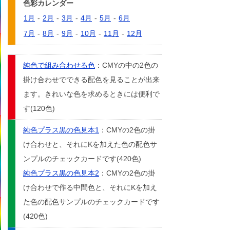
色彩カレンダー
1月
-
2月
-
3月
-
4月
-
5月
-
6月
7月
-
8月
-
9月
-
10月
-
11月
-
12月
純色で組み合わせる色
：CMYの中の2色の
掛け合わせでできる配色を見ることが出来
ます。きれいな色を求めるときには便利で
す(120色)
純色プラス黒の色見本1
：CMYの2色の掛
け合わせと、それにKを加えた色の配色サ
ンプルのチェックカードです(420色)
純色プラス黒の色見本2
：CMYの2色の掛
け合わせで作る中間色と、それにKを加え
た色の配色サンプルのチェックカードです
(420色)