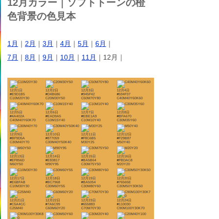
12月カラー｜ソフトトーンの橙
色背景の色見本
1月
｜
2月
｜
3月
｜
4月
｜
5月
｜
6月
｜
7月
｜
8月
｜
9月
｜
10月
｜
11月
｜12月｜
12月1日
12月2日
12月3日
12月4日
#E9D1B5
#D4B686
#945F42
#594F37
C10M20Y30
C20M30Y50
C50M70Y80
C40M40Y60K60
12月5日
12月6日
12月7日
12月8日
#4A402A
#EAD9A5
#EBE1A9
#BFA670
C40M40Y60K70
C10M15Y40
C10M10Y40
C30M35Y60
12月9日
12月10日
12月11日
12月12日
#BF9D5A
#877059
#F8C6B5
#F29B87
C30M40Y70
C30M40Y50K40
M30Y25
M50Y40
12月13日
12月14日
12月15日
12月16日
#EF856D
#E83817
#BA5B64
#FBDAC8
M60Y50
M90Y95
C30M75Y50
M20Y20
12月17日
12月18日
12月19日
12月20日
#E6BFAB
#BC7968
#BA5054
#76565E
C10M30Y30
C30M60Y55
C30M80Y60
C30M50Y30K50
12月21日
12月22日
12月23日
12月24日
#C5A4CC
#7A6C99
#655883
#110030
C25M40
C60M60Y20
C70M70Y30
C90M100Y30K70