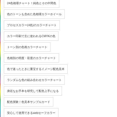
24色相環チャート！純色とその中間色
色のトーンも含めた色相環カラーホイール
プロセスカラー(4色)のカラーチャート
カラー印刷で主に使われるCMYKの色
トーン別の色相カラーチャート
色相別の明度・彩度のカラーチャート
色で迷ったときに重宝するイメージ配色見本
ランダムな色の組み合わせカラーチャート
身近なお手本を研究して配色上手になる
配色実験！色見本サンプルカード
安心して使用できるwebセーフカラー