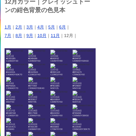
12月カラー｜グレイッシュトー
ンの紺色背景の色見本
1月
｜
2月
｜
3月
｜
4月
｜
5月
｜
6月
｜
7月
｜
8月
｜
9月
｜
10月
｜
11月
｜12月｜
12月1日
12月2日
12月3日
12月4日
#E9D1B5
#D4B686
#945F42
#594F37
C10M20Y30
C20M30Y50
C50M70Y80
C40M40Y60K60
12月5日
12月6日
12月7日
12月8日
#4A402A
#EAD9A5
#EBE1A9
#BFA670
C40M40Y60K70
C10M15Y40
C10M10Y40
C30M35Y60
12月9日
12月10日
12月11日
12月12日
#BF9D5A
#877059
#F8C6B5
#F29B87
C30M40Y70
C30M40Y50K40
M30Y25
M50Y40
12月13日
12月14日
12月15日
12月16日
#EF856D
#E83817
#BA5B64
#FBDAC8
M60Y50
M90Y95
C30M75Y50
M20Y20
12月17日
12月18日
12月19日
12月20日
#E6BFAB
#BC7968
#BA5054
#76565E
C10M30Y30
C30M60Y55
C30M80Y60
C30M50Y30K50
12月21日
12月22日
12月23日
12月24日
#C5A4CC
#7A6C99
#655883
#110030
C25M40
C60M60Y20
C70M70Y30
C90M100Y30K70