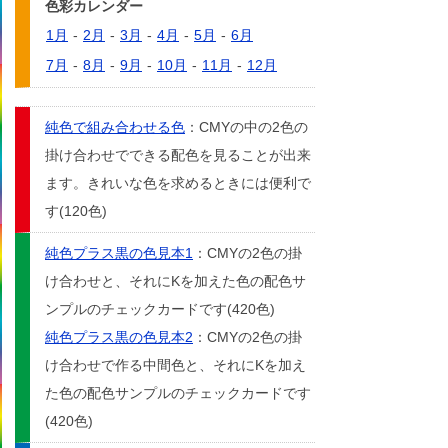
色彩カレンダー
1月
-
2月
-
3月
-
4月
-
5月
-
6月
7月
-
8月
-
9月
-
10月
-
11月
-
12月
純色で組み合わせる色
：CMYの中の2色の
掛け合わせでできる配色を見ることが出来
ます。きれいな色を求めるときには便利で
す(120色)
純色プラス黒の色見本1
：CMYの2色の掛
け合わせと、それにKを加えた色の配色サ
ンプルのチェックカードです(420色)
純色プラス黒の色見本2
：CMYの2色の掛
け合わせで作る中間色と、それにKを加え
た色の配色サンプルのチェックカードです
(420色)