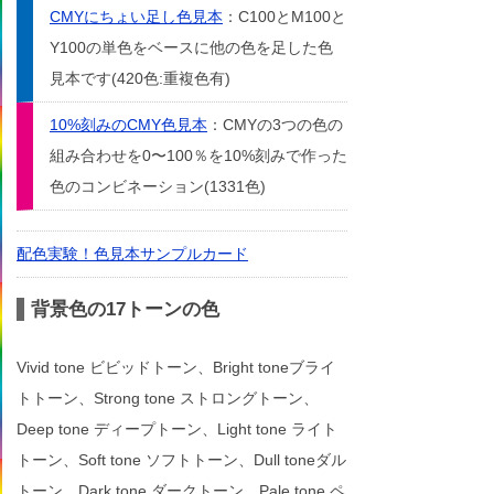
CMYにちょい足し色見本
：C100とM100と
Y100の単色をベースに他の色を足した色
見本です(420色:重複色有)
10%刻みのCMY色見本
：CMYの3つの色の
組み合わせを0〜100％を10%刻みで作った
色のコンビネーション(1331色)
配色実験！色見本サンプルカード
背景色の17トーンの色
Vivid tone ビビッドトーン、Bright toneブライ
トトーン、Strong tone ストロングトーン、
Deep tone ディープトーン、Light tone ライト
トーン、Soft tone ソフトトーン、Dull toneダル
トーン、Dark tone ダークトーン、Pale tone ペ