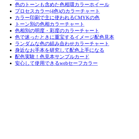
色のトーンも含めた色相環カラーホイール
プロセスカラー(4色)のカラーチャート
カラー印刷で主に使われるCMYKの色
トーン別の色相カラーチャート
色相別の明度・彩度のカラーチャート
色で迷ったときに重宝するイメージ配色見本
ランダムな色の組み合わせカラーチャート
身近なお手本を研究して配色上手になる
配色実験！色見本サンプルカード
安心して使用できるwebセーフカラー