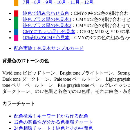
7月
-
8月
-
9月
-
10月
-
11月
-
12月
純色で組み合わせる色
：CMYの中の2色の掛け合わ
純色プラス黒の色見本1
：CMYの2色の掛け合わせ
純色プラス黒の色見本2
：CMYの2色の掛け合わせ
CMYにちょい足し色見本
：C100とM100とY10
10%刻みのCMY色見本
：CMYの3つの色の組み合わせ
配色実験！色見本サンプルカード
背景色の17トーンの色
Vivid tone ビビッドトーン、Bright toneブライトトーン、Stro
Dark tone ダークトーン、Pale tone ペールトーン、 Light gr
tone ベリーペールトーン、Pale grayish tone ペールグレイッシュ
ダークトーン、の17色調と各色での12色相、それに白色・灰
カラーチャート
配色検索！キーワードから作る配色
12色の関係性が分かる色相環チャート
24色相環チャート！純色とその中間色