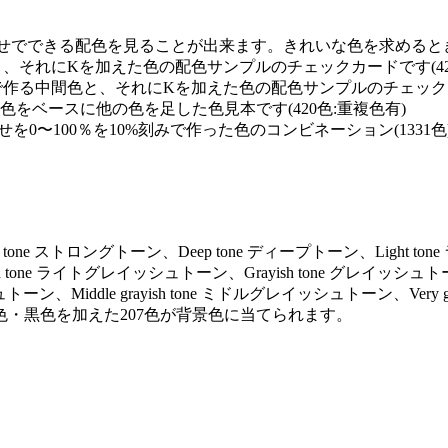
せでできる配色を見ることが出来ます。きれいな色を求めるときに
と、それにKを加えた色の配色サンプルのチェックカードです(42
で作る中間色と、それにKを加えた色の配色サンプルのチェックカー
0の単色をベースに他の色を足した色見本です(420色:重複色有)
を0〜100％を10%刻みで作った色のコンビネーション(1331色
ng tone ストロングトーン、Deep tone ディープトーン、Light to
ayish tone ライトグレイッシュトーン、Grayish tone グレイッシュト
トーン、Middle grayish tone ミドルグレイッシュトーン、Very gr
色・黒色を加えた207色が背景色に当てられます。