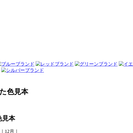
した色見本
色見本
｜12月｜