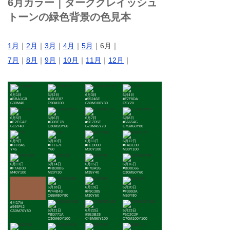
6月カラー｜ダークグレイッシュ
トーンの緑色背景の色見本
1月
｜
2月
｜
3月
｜
4月
｜
5月
｜6月｜
7月
｜
8月
｜
9月
｜
10月
｜
11月
｜
12月
｜
6月1日
6月2日
6月3日
6月4日
#BBA1CB
#3B1E87
#55246E
#F7F8DA
C30M40
C90M100
C80M100Y30
C5Y20
6月5日
6月6日
6月7日
6月8日
#E2ECAF
#C0BE78
#5E7D5E
#56654C
C15Y40
C30M20Y60
C70M45Y70
C75M60Y80
6月9日
6月10日
6月11日
6月12日
#FFF8A5
#FFF67F
#FED000
#FABE00
Y45
Y60
M20Y100
M30Y100
6月13日
6月14日
6月15日
6月16日
#F7AB00
#FBD8B5
#F7BA95
#BD8C66
M40Y100
M20Y30
M35Y40
C30M50Y60
6月18日
6月19日
6月20日
#744B43
#F9C385
#F3993A
C65M80Y80
M30Y50
M50Y80
6月17日
#945F42
6月21日
6月22日
6月23日
C50M70Y80
#BD771A
#9E3B28
#6C2C2F
C30M60Y100
C45M90Y100
C70M100Y100