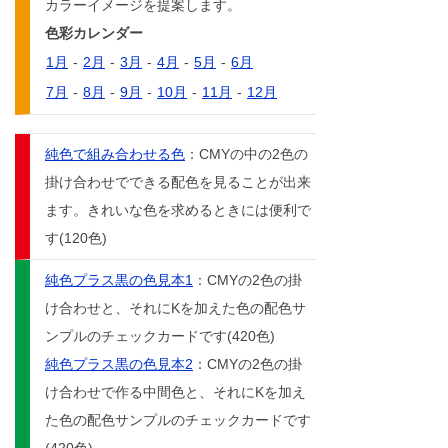
カラーイメージを提案します。
色彩カレンダー
1月
-
2月
-
3月
-
4月
-
5月
-
6月
7月
-
8月
-
9月
-
10月
-
11月
-
12月
純色で組み合わせる色
：CMYの中の2色の
掛け合わせでできる配色を見ることが出来
ます。きれいな色を求めるときには便利で
す(120色)
純色プラス黒の色見本1
：CMYの2色の掛
け合わせと、それにKを加えた色の配色サ
ンプルのチェックカードです(420色)
純色プラス黒の色見本2
：CMYの2色の掛
け合わせで作る中間色と、それにKを加え
た色の配色サンプルのチェックカードです