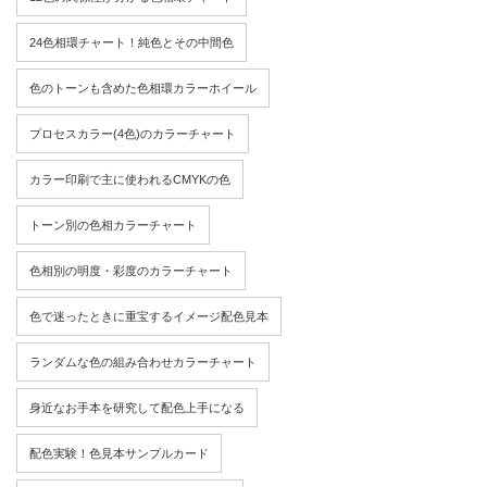
24色相環チャート！純色とその中間色
色のトーンも含めた色相環カラーホイール
プロセスカラー(4色)のカラーチャート
カラー印刷で主に使われるCMYKの色
トーン別の色相カラーチャート
色相別の明度・彩度のカラーチャート
色で迷ったときに重宝するイメージ配色見本
ランダムな色の組み合わせカラーチャート
身近なお手本を研究して配色上手になる
配色実験！色見本サンプルカード