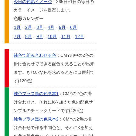
今日の色彩イメージ
：365日+1日の毎日の
カラーイメージを提案します。
色彩カレンダー
1月
-
2月
-
3月
-
4月
-
5月
-
6月
7月
-
8月
-
9月
-
10月
-
11月
-
12月
純色で組み合わせる色
：CMYの中の2色の
掛け合わせでできる配色を見ることが出来
ます。きれいな色を求めるときには便利で
す(120色)
純色プラス黒の色見本1
：CMYの2色の掛
け合わせと、それにKを加えた色の配色サ
ンプルのチェックカードです(420色)
純色プラス黒の色見本2
：CMYの2色の掛
け合わせで作る中間色と、それにKを加え