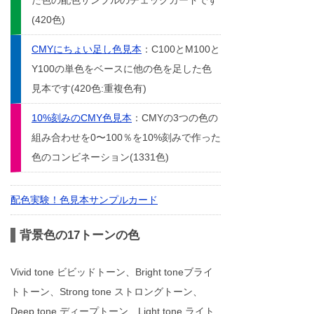
た色の配色サンプルのチェックカードです
(420色)
CMYにちょい足し色見本
：C100とM100と
Y100の単色をベースに他の色を足した色
見本です(420色:重複色有)
10%刻みのCMY色見本
：CMYの3つの色の
組み合わせを0〜100％を10%刻みで作った
色のコンビネーション(1331色)
配色実験！色見本サンプルカード
背景色の17トーンの色
Vivid tone ビビッドトーン、Bright toneブライ
トトーン、Strong tone ストロングトーン、
Deep tone ディープトーン、Light tone ライト