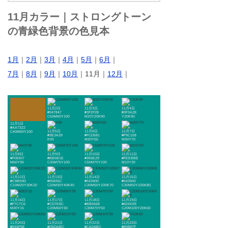
11月カラー｜ストロングトーン
の青緑色背景の色見本
1月
｜
2月
｜
3月
｜
4月
｜
5月
｜
6月
｜
7月
｜
8月
｜
9月
｜
10月
｜11月｜
12月
｜
11月2日
11月3日
11月4日
#947847
#3F2F28
#3F3A2E
C50M60Y100
M20Y20K90
Y20K90
11月1日
#AA7322
11月5日
11月6日
11月7日
C40M60Y100
#3E3A39
#FCD581
#F9C158
K90
M20Y55
M30Y70
11月8日
11月9日
11月10日
11月11日
#F08307
#BB5B1E
#955E29
#FEEBBE
M60Y95
C30M75Y100
C50M70Y100
M10Y30
11月12日
11月13日
11月14日
11月15日
#C9B59D
#95826C
#543900
#543900
C10M20Y30K20
C20M30Y40K40
C30M50Y100K70
C30M50Y100K80
11月16日
11月17日
11月18日
11月19日
#F7C7C6
#CD7E8C
#BB6568
#6D0039
M30Y15
C20M60Y30
C30M70Y50
C20M100Y20K60
11月20日
11月21日
11月22日
11月23日
#594F5E
#D5DABC
#CAD6BC
#89887F