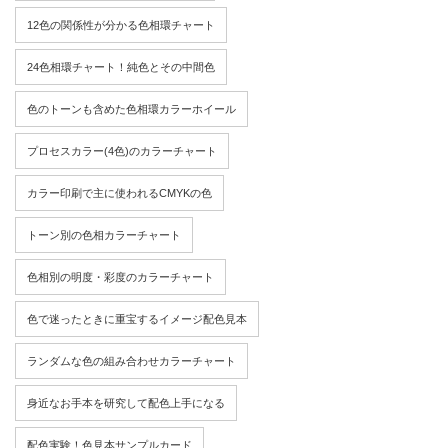
12色の関係性が分かる色相環チャート
24色相環チャート！純色とその中間色
色のトーンも含めた色相環カラーホイール
プロセスカラー(4色)のカラーチャート
カラー印刷で主に使われるCMYKの色
トーン別の色相カラーチャート
色相別の明度・彩度のカラーチャート
色で迷ったときに重宝するイメージ配色見本
ランダムな色の組み合わせカラーチャート
身近なお手本を研究して配色上手になる
配色実験！色見本サンプルカード