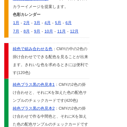
カラーイメージを提案します。
色彩カレンダー
1月
-
2月
-
3月
-
4月
-
5月
-
6月
7月
-
8月
-
9月
-
10月
-
11月
-
12月
純色で組み合わせる色
：CMYの中の2色の
掛け合わせでできる配色を見ることが出来
ます。きれいな色を求めるときには便利で
す(120色)
純色プラス黒の色見本1
：CMYの2色の掛
け合わせと、それにKを加えた色の配色サ
ンプルのチェックカードです(420色)
純色プラス黒の色見本2
：CMYの2色の掛
け合わせで作る中間色と、それにKを加え
た色の配色サンプルのチェックカードです