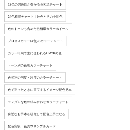
12色の関係性が分かる色相環チャート
24色相環チャート！純色とその中間色
色のトーンも含めた色相環カラーホイール
プロセスカラー(4色)のカラーチャート
カラー印刷で主に使われるCMYKの色
トーン別の色相カラーチャート
色相別の明度・彩度のカラーチャート
色で迷ったときに重宝するイメージ配色見本
ランダムな色の組み合わせカラーチャート
身近なお手本を研究して配色上手になる
配色実験！色見本サンプルカード