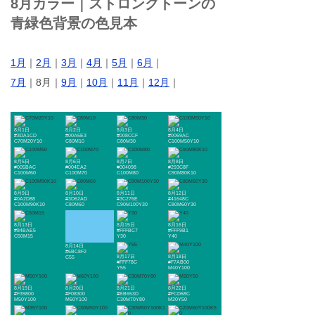
8月カラー｜ストロングトーンの
青緑色背景の色見本
1月
｜
2月
｜
3月
｜
4月
｜
5月
｜
6月
｜
7月
｜8月｜
9月
｜
10月
｜
11月
｜
12月
｜
8月1日
8月2日
8月3日
8月4日
#3DA1CD
#00A5E3
#008CCF
#0069AC
C70M20Y10
C80M10
C80M30
C100M50Y10
8月5日
8月6日
8月7日
8月8日
#005BAC
#004EA2
#004098
#293C8F
C100M60
C100M70
C100M80
C90M80K10
8月9日
8月10日
8月11日
8月12日
#0A2D88
#3D62AD
#3C276E
#41648C
C100M90K10
C80M60
C90M100Y30
C80M60Y30
8月13日
8月15日
8月16日
#84BAE5
#FFFBC7
#FFF9B1
C50M15
Y30
Y40
8月14日
#6BC8F2
8月17日
8月18日
C55
#FFF78C
#F7AB00
Y55
M40Y100
8月19日
8月20日
8月21日
8月22日
#F39800
#F08300
#BB653D
#FCD68C
M50Y100
M60Y100
C30M70Y80
M20Y50