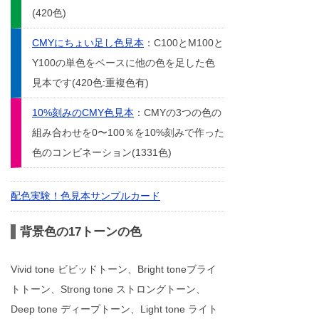
(420色)
CMYにちょい足し色見本
：C100とM100と
Y100の単色をベースに他の色を足した色
見本です(420色:重複色有)
10%刻みのCMY色見本
：CMYの3つの色の
組み合わせを0〜100％を10%刻みで作った
色のコンビネーション(1331色)
配色実験！色見本サンプルカード
背景色の17トーンの色
Vivid tone ビビッドトーン、Bright toneブライ
トトーン、Strong tone ストロングトーン、
Deep tone ディープトーン、Light tone ライト