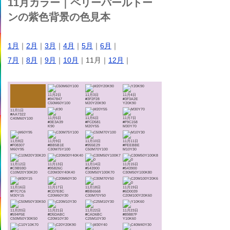
11月カラー｜ペリーパールトー
ンの紫色背景の色見本
1月
｜
2月
｜
3月
｜
4月
｜
5月
｜
6月
｜
7月
｜
8月
｜
9月
｜
10月
｜11月｜
12月
｜
11月2日
11月3日
11月4日
#947847
#3F2F28
#3F3A2E
C50M60Y100
M20Y20K90
Y20K90
11月1日
#AA7322
11月5日
11月6日
11月7日
C40M60Y100
#3E3A39
#FCD581
#F9C158
K90
M20Y55
M30Y70
11月8日
11月9日
11月10日
11月11日
#F08307
#BB5B1E
#955E29
#FEEBBE
M60Y95
C30M75Y100
C50M70Y100
M10Y30
11月12日
11月13日
11月14日
11月15日
#C9B59D
#95826C
#543900
#543900
C10M20Y30K20
C20M30Y40K40
C30M50Y100K70
C30M50Y100K80
11月16日
11月17日
11月18日
11月19日
#F7C7C6
#CD7E8C
#BB6568
#6D0039
M30Y15
C20M60Y30
C30M70Y50
C20M100Y20K60
11月20日
11月21日
11月22日
11月23日
#594F5E
#D5DABC
#CAD6BC
#89887F
C50M50Y30K50
C20M10Y30
C25M10Y30
Y10K60