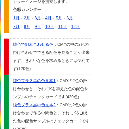
カラーイメージを提案します。
色彩カレンダー
1月
-
2月
-
3月
-
4月
-
5月
-
6月
7月
-
8月
-
9月
-
10月
-
11月
-
12月
純色で組み合わせる色
：CMYの中の2色の
掛け合わせでできる配色を見ることが出来
ます。きれいな色を求めるときには便利で
す(120色)
純色プラス黒の色見本1
：CMYの2色の掛
け合わせと、それにKを加えた色の配色サ
ンプルのチェックカードです(420色)
純色プラス黒の色見本2
：CMYの2色の掛
け合わせで作る中間色と、それにKを加え
た色の配色サンプルのチェックカードです