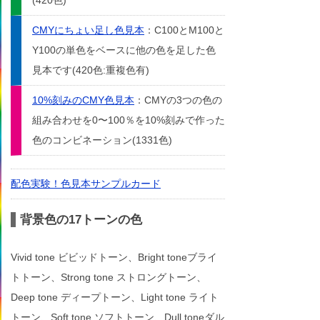
(420色)
CMYにちょい足し色見本
：C100とM100と
Y100の単色をベースに他の色を足した色
見本です(420色:重複色有)
10%刻みのCMY色見本
：CMYの3つの色の
組み合わせを0〜100％を10%刻みで作った
色のコンビネーション(1331色)
配色実験！色見本サンプルカード
背景色の17トーンの色
Vivid tone ビビッドトーン、Bright toneブライ
トトーン、Strong tone ストロングトーン、
Deep tone ディープトーン、Light tone ライト
トーン、Soft tone ソフトトーン、Dull toneダル