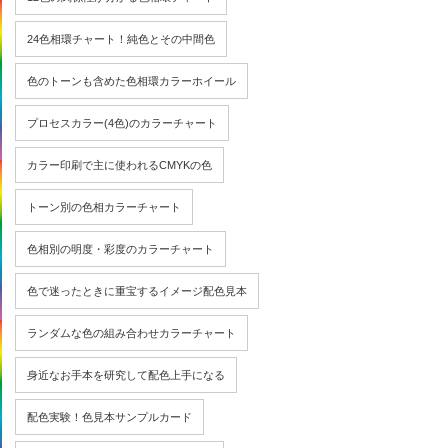
24色相環チャート！純色とその中間色
色のトーンも含めた色相環カラーホイール
プロセスカラー(4色)のカラーチャート
カラー印刷で主に使われるCMYKの色
トーン別の色相カラーチャート
色相別の明度・彩度のカラーチャート
色で迷ったときに重宝するイメージ配色見本
ランダムな色の組み合わせカラーチャート
身近なお手本を研究して配色上手になる
配色実験！色見本サンプルカード