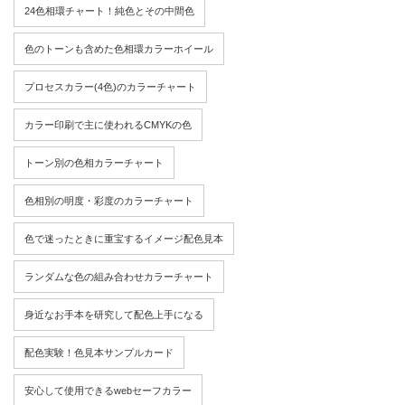
24色相環チャート！純色とその中間色
色のトーンも含めた色相環カラーホイール
プロセスカラー(4色)のカラーチャート
カラー印刷で主に使われるCMYKの色
トーン別の色相カラーチャート
色相別の明度・彩度のカラーチャート
色で迷ったときに重宝するイメージ配色見本
ランダムな色の組み合わせカラーチャート
身近なお手本を研究して配色上手になる
配色実験！色見本サンプルカード
安心して使用できるwebセーフカラー