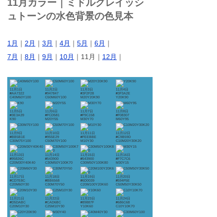
11月カラー｜ミドルグレイッシ
ュトーンの水色背景の色見本
1月
｜
2月
｜
3月
｜
4月
｜
5月
｜
6月
｜
7月
｜
8月
｜
9月
｜
10月
｜11月｜
12月
｜
11月1日
11月2日
11月3日
11月4日
#AA7322
#947847
#3F2F28
#3F3A2E
C40M60Y100
C50M60Y100
M20Y20K90
Y20K90
11月5日
11月6日
11月7日
11月8日
#3E3A39
#FCD581
#F9C158
#F08307
K90
M20Y55
M30Y70
M60Y95
11月9日
11月10日
11月11日
11月12日
#BB5B1E
#955E29
#FEEBBE
#C9B59D
C30M75Y100
C50M70Y100
M10Y30
C10M20Y30K20
11月13日
11月14日
11月15日
11月16日
#95826C
#543900
#543900
#F7C7C6
C20M30Y40K40
C30M50Y100K70
C30M50Y100K80
M30Y15
11月17日
11月18日
11月19日
11月20日
#CD7E8C
#BB6568
#6D0039
#594F5E
C20M60Y30
C30M70Y50
C20M100Y20K60
C50M50Y30K50
11月21日
11月22日
11月23日
11月24日
#D5DABC
#CAD6BC
#89887F
#686C68
C20M10Y30
C25M10Y30
Y10K60
C10Y10K70