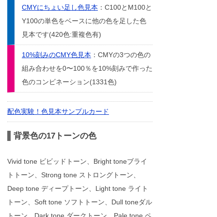
CMYにちょい足し色見本
：C100とM100と
Y100の単色をベースに他の色を足した色
見本です(420色:重複色有)
10%刻みのCMY色見本
：CMYの3つの色の
組み合わせを0〜100％を10%刻みで作った
色のコンビネーション(1331色)
配色実験！色見本サンプルカード
背景色の17トーンの色
Vivid tone ビビッドトーン、Bright toneブライ
トトーン、Strong tone ストロングトーン、
Deep tone ディープトーン、Light tone ライト
トーン、Soft tone ソフトトーン、Dull toneダル
トーン、Dark tone ダークトーン、Pale tone ペ