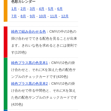
色彩カレンダー
1月
-
2月
-
3月
-
4月
-
5月
-
6月
7月
-
8月
-
9月
-
10月
-
11月
-
12月
純色で組み合わせる色
：CMYの中の2色の
掛け合わせでできる配色を見ることが出来
ます。きれいな色を求めるときには便利で
す(120色)
純色プラス黒の色見本1
：CMYの2色の掛
け合わせと、それにKを加えた色の配色サ
ンプルのチェックカードです(420色)
純色プラス黒の色見本2
：CMYの2色の掛
け合わせで作る中間色と、それにKを加え
た色の配色サンプルのチェックカードです
(420色)