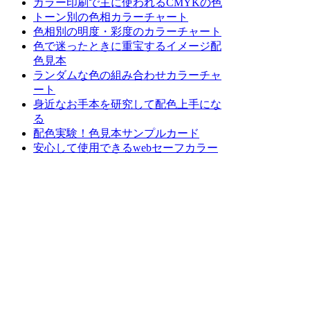
カラー印刷で主に使われるCMYKの色
トーン別の色相カラーチャート
色相別の明度・彩度のカラーチャート
色で迷ったときに重宝するイメージ配
色見本
ランダムな色の組み合わせカラーチャ
ート
身近なお手本を研究して配色上手にな
る
配色実験！色見本サンプルカード
安心して使用できるwebセーフカラー