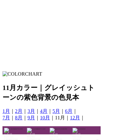
11月カラー｜グレイッシュト
ーンの紫色背景の色見本
1月
｜
2月
｜
3月
｜
4月
｜
5月
｜
6月
｜
7月
｜
8月
｜
9月
｜
10月
｜11月｜
12月
｜
11月1日
11月2日
11月3日
11月4日
#AA7322
#947847
#3F2F28
#3F3A2E
C40M60Y100
C50M60Y100
M20Y20K90
Y20K90