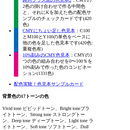
純色プラス黒の色見本2
：CMYの
2色の掛け合わせで作る中間色
と、それにKを加えた色の配色サ
ンプルのチェックカードです(420
色)
CMYにちょい足し色見本
：C100
とM100とY100の単色をベースに
他の色を足した色見本です(420色:
重複色有)
10%刻みのCMY色見本
：CMYの3
つの色の組み合わせを0〜100％を
10%刻みで作った色のコンビネー
ション(1331色)
配色実験！色見本サンプルカード
背景色の17トーンの色
Vivid tone ビビッドトーン、Bright toneブラ
イトトーン、Strong tone ストロングトー
ン、Deep tone ディープトーン、Light tone ラ
イトトーン、Soft tone ソフトトーン、Dull