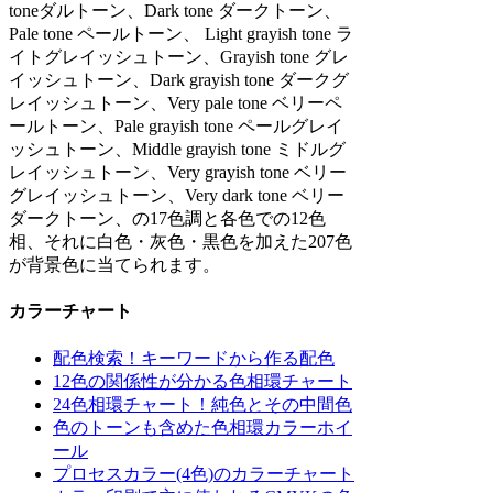
toneダルトーン、Dark tone ダークトーン、
Pale tone ペールトーン、 Light grayish tone ラ
イトグレイッシュトーン、Grayish tone グレ
イッシュトーン、Dark grayish tone ダークグ
レイッシュトーン、Very pale tone ベリーペ
ールトーン、Pale grayish tone ペールグレイ
ッシュトーン、Middle grayish tone ミドルグ
レイッシュトーン、Very grayish tone ベリー
グレイッシュトーン、Very dark tone ベリー
ダークトーン、の17色調と各色での12色
相、それに白色・灰色・黒色を加えた207色
が背景色に当てられます。
カラーチャート
配色検索！キーワードから作る配色
12色の関係性が分かる色相環チャート
24色相環チャート！純色とその中間色
色のトーンも含めた色相環カラーホイ
ール
プロセスカラー(4色)のカラーチャート