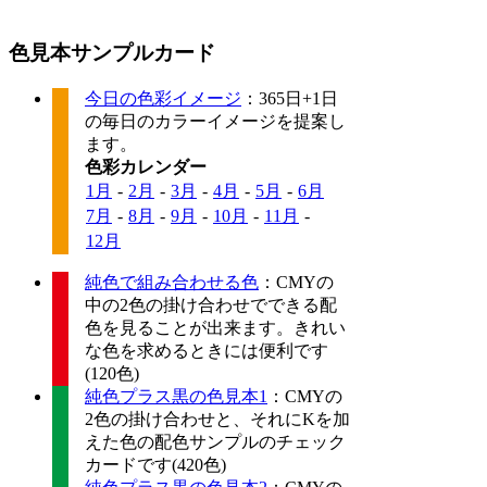
色見本サンプルカード
今日の色彩イメージ
：365日+1日
の毎日のカラーイメージを提案し
ます。
色彩カレンダー
1月
-
2月
-
3月
-
4月
-
5月
-
6月
7月
-
8月
-
9月
-
10月
-
11月
-
12月
純色で組み合わせる色
：CMYの
中の2色の掛け合わせでできる配
色を見ることが出来ます。きれい
な色を求めるときには便利です
(120色)
純色プラス黒の色見本1
：CMYの
2色の掛け合わせと、それにKを加
えた色の配色サンプルのチェック
カードです(420色)