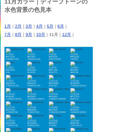
11月カラー｜ディープトーンの
水色背景の色見本
1月
｜
2月
｜
3月
｜
4月
｜
5月
｜
6月
｜
7月
｜
8月
｜
9月
｜
10月
｜11月｜
12月
｜
11月1日
11月2日
11月3日
11月4日
#AA7322
#947847
#3F2F28
#3F3A2E
C40M60Y100
C50M60Y100
M20Y20K90
Y20K90
11月5日
11月6日
11月7日
11月8日
#3E3A39
#FCD581
#F9C158
#F08307
K90
M20Y55
M30Y70
M60Y95
11月9日
11月10日
11月11日
11月12日
#BB5B1E
#955E29
#FEEBBE
#C9B59D
C30M75Y100
C50M70Y100
M10Y30
C10M20Y30K20
11月13日
11月14日
11月15日
11月16日
#95826C
#543900
#543900
#F7C7C6
C20M30Y40K40
C30M50Y100K70
C30M50Y100K80
M30Y15
11月17日
11月18日
11月19日
11月20日
#CD7E8C
#BB6568
#6D0039
#594F5E
C20M60Y30
C30M70Y50
C20M100Y20K60
C50M50Y30K50
11月21日
11月22日
11月23日
11月24日
#D5DABC
#CAD6BC
#89887F
#686C68
C20M10Y30
C25M10Y30
Y10K60
C10Y10K70