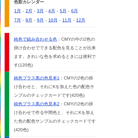
色彩カレンダー
1月
-
2月
-
3月
-
4月
-
5月
-
6月
7月
-
8月
-
9月
-
10月
-
11月
-
12月
純色で組み合わせる色
：CMYの中の2色の
掛け合わせでできる配色を見ることが出来
ます。きれいな色を求めるときには便利で
す(120色)
純色プラス黒の色見本1
：CMYの2色の掛
け合わせと、それにKを加えた色の配色サ
ンプルのチェックカードです(420色)
純色プラス黒の色見本2
：CMYの2色の掛
け合わせで作る中間色と、それにKを加え
た色の配色サンプルのチェックカードです
(420色)