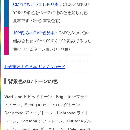
CMYにちょい足し色見本
：C100とM100と
Y100の単色をベースに他の色を足した色
見本です(420色:重複色有)
10%刻みのCMY色見本
：CMYの3つの色の
組み合わせを0〜100％を10%刻みで作った
色のコンビネーション(1331色)
配色実験！色見本サンプルカード
背景色の17トーンの色
Vivid tone ビビッドトーン、Bright toneブライ
トトーン、Strong tone ストロングトーン、
Deep tone ディープトーン、Light tone ライト
トーン、Soft tone ソフトトーン、Dull toneダル
トーン、Dark tone ダークトーン、Pale tone ペ