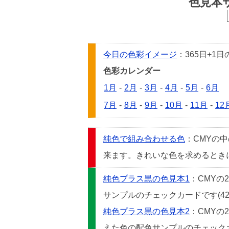
色見本
今日の色彩イメージ
：365日+
色彩カレンダー
1月
-
2月
-
3月
-
4月
-
5月
-
6月
7月
-
8月
-
9月
-
10月
-
11月
-
12
純色で組み合わせる色
：CMYの
来ます。きれいな色を求めるときには
純色プラス黒の色見本1
：CMYの
サンプルのチェックカードです(42
純色プラス黒の色見本2
：CMYの
えた色の配色サンプルのチェックカー