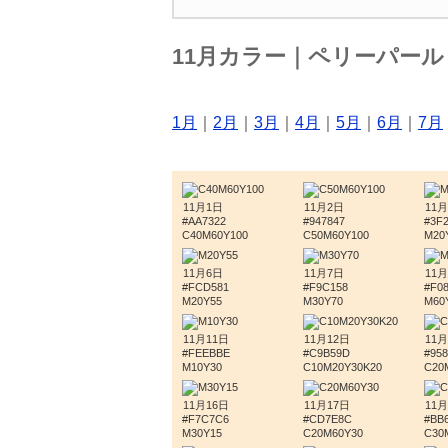
11月カラー｜ペリーパー
1月
｜
2月
｜
3月
｜
4月
｜
5月
｜
6月
｜
7月
11月1日
11月2日
11
#AA7322
#947847
#3F
C40M60Y100
C50M60Y100
M20
11月6日
11月7日
11
#FCD581
#F9C158
#F0
M20Y55
M30Y70
M60
11月11日
11月12日
11月
#FEEBBE
#C9B59D
#95
M10Y30
C10M20Y30K20
C20
11月16日
11月17日
11月
#F7C7C6
#CD7E8C
#BB
M30Y15
C20M60Y30
C30