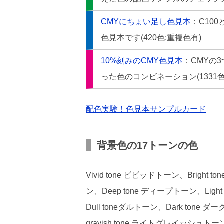
CMYにちょい足し色見本
：C10
色見本です(420色:重複色有)
10%刻みのCMY色見本
：CMYの
った色のコンビネーション(1331色
配色実験！色見本サンプルカード
背景色の17トーンの色
Vivid tone ビビッドトーン、Bright
ン、Deep tone ディープトーン、Light
Dull toneダルトーン、Dark tone ダ
grayish tone ライトグレイッシュトー