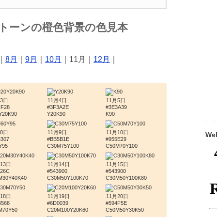
ルトーンの橙色背景の色見本
｜
8月
｜
9月
｜
10月
｜11月｜
12月
｜
月3日
11月4日
11月5日
2F28
#3F3A2E
#3E3A39
Y20K90
Y20K90
K90
月8日
11月9日
11月10日
W
8307
#BB5B1E
#955E29
Y95
C30M75Y100
C50M70Y100
13日
11月14日
11月15日
826C
#543900
#543900
M30Y40K40
C30M50Y100K70
C30M50Y100K80
18日
11月19日
11月20日
6568
#6D0039
#594F5E
M70Y50
C20M100Y20K60
C50M50Y30K50