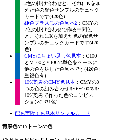
2色の掛け合わせと、それにKを加
えた色の配色サンプルのチェック
カードです(420色)
純色プラス黒の色見本2
：CMYの
2色の掛け合わせで作る中間色
と、それにKを加えた色の配色サ
ンプルのチェックカードです(420
色)
CMYにちょい足し色見本
：C100
とM100とY100の単色をベースに
他の色を足した色見本です(420色:
重複色有)
10%刻みのCMY色見本
：CMYの3
つの色の組み合わせを0〜100％を
10%刻みで作った色のコンビネー
ション(1331色)
配色実験！色見本サンプルカード
背景色の17トーンの色
Vivid tone ビビッドトーン、Bright toneブラ