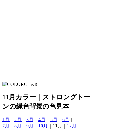
11月カラー｜ストロングトー
ンの緑色背景の色見本
1月
｜
2月
｜
3月
｜
4月
｜
5月
｜
6月
｜
7月
｜
8月
｜
9月
｜
10月
｜11月｜
12月
｜