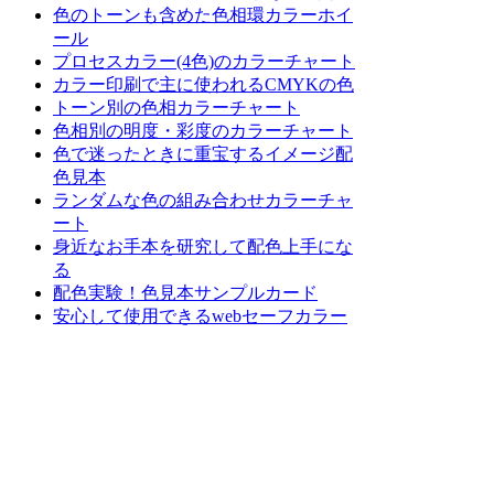
色のトーンも含めた色相環カラーホイ
ール
プロセスカラー(4色)のカラーチャート
カラー印刷で主に使われるCMYKの色
トーン別の色相カラーチャート
色相別の明度・彩度のカラーチャート
色で迷ったときに重宝するイメージ配
色見本
ランダムな色の組み合わせカラーチャ
ート
身近なお手本を研究して配色上手にな
る
配色実験！色見本サンプルカード
安心して使用できるwebセーフカラー