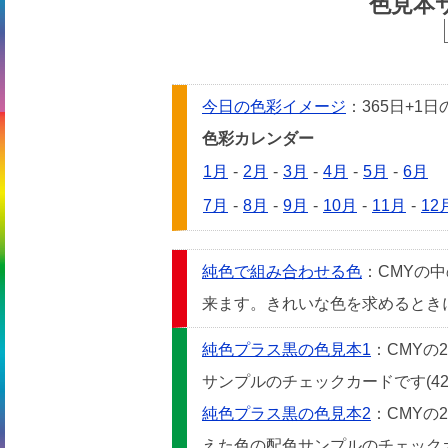
色見本
今日の色彩イメージ
：365日+
色彩カレンダー
1月
-
2月
-
3月
-
4月
-
5月
-
6月
7月
-
8月
-
9月
-
10月
-
11月
-
12
純色で組み合わせる色
：CMYの
来ます。きれいな色を求めるときには
純色プラス黒の色見本1
：CMYの
サンプルのチェックカードです(42
純色プラス黒の色見本2
：CMYの
えた色の配色サンプルのチェックカー