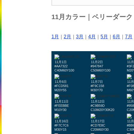
11月カラー｜ベリーダー
1月
｜
2月
｜
3月
｜
4月
｜
5月
｜
6月
｜
7月
11月1日
11月2日
11
#AA7322
#947847
#3F
C40M60Y100
C50M60Y100
M20
11月6日
11月7日
11
#FCD581
#F9C158
#F0
M20Y55
M30Y70
M60
11月11日
11月12日
11月
#FEEBBE
#C9B59D
#95
M10Y30
C10M20Y30K20
C20
11月16日
11月17日
11月
#F7C7C6
#CD7E8C
#BB
M30Y15
C20M60Y30
C30