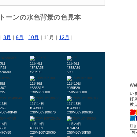
クトーンの水色背景の色見本
｜
8月
｜
9月
｜
10月
｜11月｜
12月
｜
月3日
11月4日
11月5日
2F28
#3F3A2E
#3E3A39
Y20K90
Y20K90
K90
月8日
11月9日
11月10日
W
8307
#BB5B1E
#955E29
Y95
C30M75Y100
C50M70Y100
13日
11月14日
11月15日
826C
#543900
#543900
M30Y40K40
C30M50Y100K70
C30M50Y100K80
18日
11月19日
11月20日
6568
#6D0039
#594F5E
M70Y50
C20M100Y20K60
C50M50Y30K50