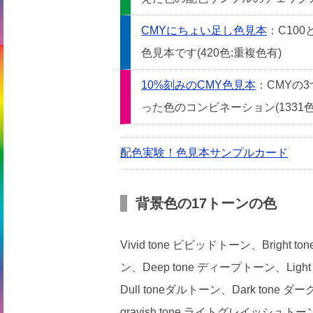
CMYにちょい足し色見本
：C10
色見本です(420色:重複色有)
10%刻みのCMY色見本
：CMYの
った色のコンビネーション(1331色
配色実験！色見本サンプルカード
背景色の17トーンの色
Vivid tone ビビッドトーン、Bright
ン、Deep tone ディープトーン、Light
Dull toneダルトーン、Dark tone ダ
grayish tone ライトグレイッシュトー