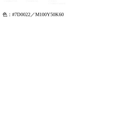
C30M60Y100
C50M60Y80
#543822
C70M80Y100K30
色：#7D0022／M100Y50K60