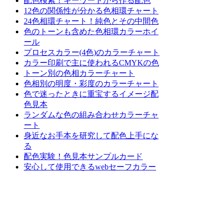
配色検索！キーワードから作る配色
12色の関係性が分かる色相環チャート
24色相環チャート！純色とその中間色
色のトーンも含めた色相環カラーホイ
ール
プロセスカラー(4色)のカラーチャート
カラー印刷で主に使われるCMYKの色
トーン別の色相カラーチャート
色相別の明度・彩度のカラーチャート
色で迷ったときに重宝するイメージ配
色見本
ランダムな色の組み合わせカラーチャ
ート
身近なお手本を研究して配色上手にな
る
配色実験！色見本サンプルカード
安心して使用できるwebセーフカラー