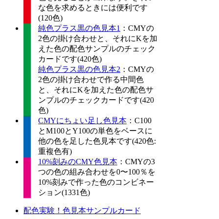
な色を求めるときには便利です
(120色)
純色プラス黒の色見本1
：CMYの
2色の掛け合わせと、それにKを加
えた色の配色サンプルのチェック
カードです(420色)
純色プラス黒の色見本2
：CMYの
2色の掛け合わせで作る中間色
と、それにKを加えた色の配色サ
ンプルのチェックカードです(420
色)
CMYにちょい足し色見本
：C100
とM100とY100の単色をベースに
他の色を足した色見本です(420色:
重複色有)
10%刻みのCMY色見本
：CMYの3
つの色の組み合わせを0〜100％を
10%刻みで作った色のコンビネー
ション(1331色)
配色実験！色見本サンプルカード