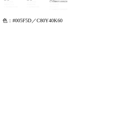
11月28日
11月29日
#BD771A
#946F46
11月30日
C30M60Y100
C50M60Y80
#543822
C70M80Y100K30
色：#005F5D／C80Y40K60