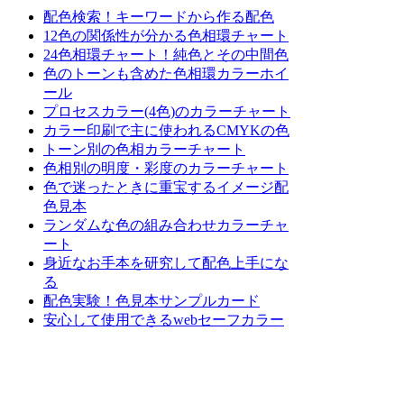
配色検索！キーワードから作る配色
12色の関係性が分かる色相環チャート
24色相環チャート！純色とその中間色
色のトーンも含めた色相環カラーホイ
ール
プロセスカラー(4色)のカラーチャート
カラー印刷で主に使われるCMYKの色
トーン別の色相カラーチャート
色相別の明度・彩度のカラーチャート
色で迷ったときに重宝するイメージ配
色見本
ランダムな色の組み合わせカラーチャ
ート
身近なお手本を研究して配色上手にな
る
配色実験！色見本サンプルカード
安心して使用できるwebセーフカラー