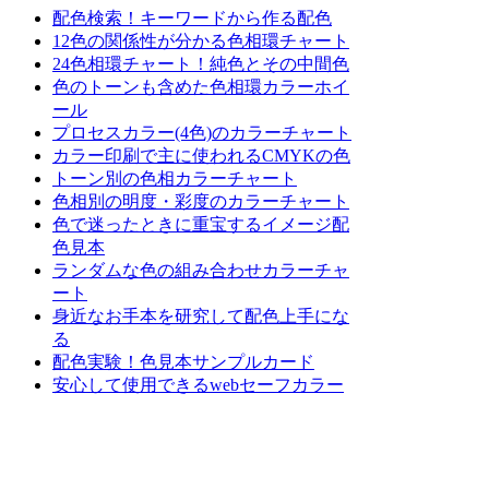
配色検索！キーワードから作る配色
12色の関係性が分かる色相環チャート
24色相環チャート！純色とその中間色
色のトーンも含めた色相環カラーホイ
ール
プロセスカラー(4色)のカラーチャート
カラー印刷で主に使われるCMYKの色
トーン別の色相カラーチャート
色相別の明度・彩度のカラーチャート
色で迷ったときに重宝するイメージ配
色見本
ランダムな色の組み合わせカラーチャ
ート
身近なお手本を研究して配色上手にな
る
配色実験！色見本サンプルカード
安心して使用できるwebセーフカラー