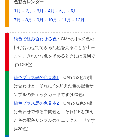
色彩カレンダー
1月
-
2月
-
3月
-
4月
-
5月
-
6月
7月
-
8月
-
9月
-
10月
-
11月
-
12月
純色で組み合わせる色
：CMYの中の2色の
掛け合わせでできる配色を見ることが出来
ます。きれいな色を求めるときには便利で
す(120色)
純色プラス黒の色見本1
：CMYの2色の掛
け合わせと、それにKを加えた色の配色サ
ンプルのチェックカードです(420色)
純色プラス黒の色見本2
：CMYの2色の掛
け合わせで作る中間色と、それにKを加え
た色の配色サンプルのチェックカードです
(420色)