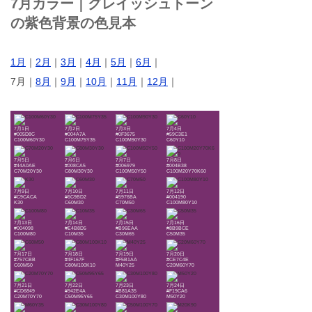
7月カラー｜グレイッシュトーン
の紫色背景の色見本
1月
｜
2月
｜
3月
｜
4月
｜
5月
｜
6月
｜
7月｜
8月
｜
9月
｜
10月
｜
11月
｜
12月
｜
7月1日
7月2日
7月3日
7月4日
#005D8C
#004A7A
#0F3675
#59C3E1
C100M60Y30
C100M75Y35
C100M90Y30
C60Y10
7月5日
7月6日
7月7日
7月8日
#44A0AE
#008CA5
#006979
#004B38
C70M20Y30
C80M30Y30
C100M50Y50
C100M20Y70K60
7月9日
7月10日
7月11日
7月12日
#C9CACA
#6C9BD2
#5976BA
#004190
K30
C60M30
C70M50
C100M80Y10
7月13日
7月14日
7月15日
7月16日
#004098
#E4B8D5
#B96EAA
#8B9BCE
C100M80
C10M35
C30M65
C50M35
7月17日
7月18日
7月19日
7月20日
#757CBB
#4F167F
#F5B1AA
#CE7C4E
C60M50
C80M100K10
M40Y25
C20M60Y70
7月21日
7月22日
7月23日
7月24日
#CD6849
#942E4A
#B81A35
#F19CA6
C20M70Y70
C50M95Y65
C30M100Y80
M50Y20