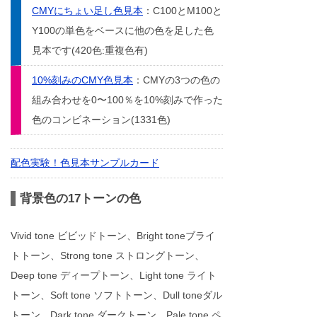
CMYにちょい足し色見本
：C100とM100と
Y100の単色をベースに他の色を足した色
見本です(420色:重複色有)
10%刻みのCMY色見本
：CMYの3つの色の
組み合わせを0〜100％を10%刻みで作った
色のコンビネーション(1331色)
配色実験！色見本サンプルカード
背景色の17トーンの色
Vivid tone ビビッドトーン、Bright toneブライ
トトーン、Strong tone ストロングトーン、
Deep tone ディープトーン、Light tone ライト
トーン、Soft tone ソフトトーン、Dull toneダル
トーン、Dark tone ダークトーン、Pale tone ペ