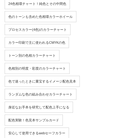
24色相環チャート！純色とその中間色
色のトーンも含めた色相環カラーホイール
プロセスカラー(4色)のカラーチャート
カラー印刷で主に使われるCMYKの色
トーン別の色相カラーチャート
色相別の明度・彩度のカラーチャート
色で迷ったときに重宝するイメージ配色見本
ランダムな色の組み合わせカラーチャート
身近なお手本を研究して配色上手になる
配色実験！色見本サンプルカード
安心して使用できるwebセーフカラー