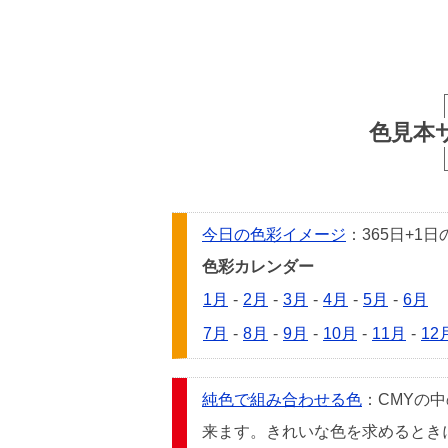
色見本
今日の色彩イメージ
：365日+
色彩カレンダー
1月
-
2月
-
3月
-
4月
-
5月
-
6月
7月
-
8月
-
9月
-
10月
-
11月
-
12
純色で組み合わせる色
：CMYの
来ます。きれいな色を求めるときには