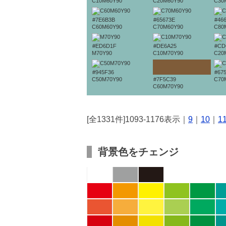
C10M60Y90
C20M60Y90
C30
#7E6B3B
#65673E
#46
C60M60Y90
C70M60Y90
C80
#ED6D1F
#DE6A25
#CD
M70Y90
C10M70Y90
C20
#945F36
#67
C50M70Y90
#7F5C39
C70
C60M70Y90
[全1331件]1093-1176表示｜
9
｜
10
｜
1
背景色をチェンジ