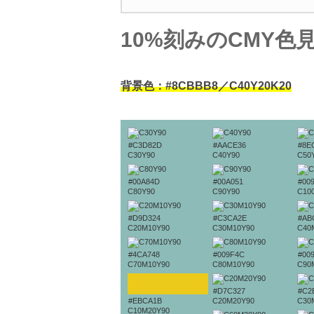
10%刻みのCMY色
背景色：#8CBBB8／C40Y20K20
#C3D82D
#AACE36
#8E
C30Y90
C40Y90
C50
#00A84D
#00A051
#00
C80Y90
C90Y90
C10
#D9D324
#C3CA2E
#AB
C20M10Y90
C30M10Y90
C40
#4CA748
#009F4C
#00
C70M10Y90
C80M10Y90
C90
#D7C327
#C2
#EBCA1B
C20M20Y90
C30
C10M20Y90