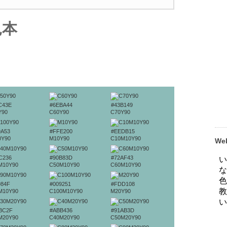
見本
C43E
#6EBA44
#43B149
Y90
C60Y90
C70Y90
9A53
#FFE200
#EEDB15
0Y90
M10Y90
C10M10Y90
W
C236
#90B83D
#72AF43
M10Y90
C50M10Y90
C60M10Y90
984F
#009251
#FDD108
M10Y90
C100M10Y90
M20Y90
BC2F
#ABB436
#91AB3D
M20Y90
C40M20Y90
C50M20Y90