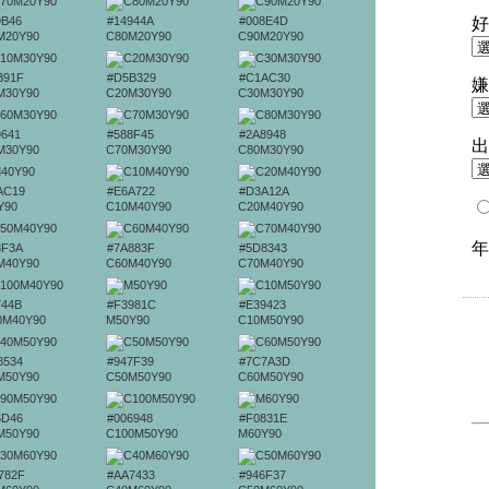
9B46
#14944A
#008E4D
M20Y90
C80M20Y90
C90M20Y90
B91F
#D5B329
#C1AC30
M30Y90
C20M30Y90
C30M30Y90
9641
#588F45
#2A8948
M30Y90
C70M30Y90
C80M30Y90
AC19
#E6A722
#D3A12A
Y90
C10M40Y90
C20M40Y90
8F3A
#7A883F
#5D8343
M40Y90
C60M40Y90
C70M40Y90
744B
#F3981C
#E39423
0M40Y90
M50Y90
C10M50Y90
8534
#947F39
#7C7A3D
M50Y90
C50M50Y90
C60M50Y90
6D46
#006948
#F0831E
M50Y90
C100M50Y90
M60Y90
782F
#AA7433
#946F37