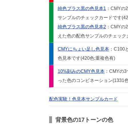
純色プラス黒の色見本1
：CMYの
サンプルのチェックカードです(42
純色プラス黒の色見本2
：CMYの
えた色の配色サンプルのチェックカー
CMYにちょい足し色見本
：C10
色見本です(420色:重複色有)
10%刻みのCMY色見本
：CMYの
った色のコンビネーション(1331色
配色実験！色見本サンプルカード
背景色の17トーンの色