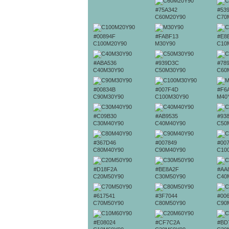
#75A342
#53
C60M20Y90
C70
#00894F
#FABF13
#E8
C100M20Y90
M30Y90
C10
#ABA536
#939D3C
#78
C40M30Y90
C50M30Y90
C60
#00834B
#007F4D
#F6
C90M30Y90
C100M30Y90
M40
#C09B30
#AB9535
#93
C30M40Y90
C40M40Y90
C50
#367D46
#007849
#00
C80M40Y90
C90M40Y90
C10
#D18F2A
#BE8A2F
#AA
C20M50Y90
C30M50Y90
C40
#617541
#3F7044
#00
C70M50Y90
C80M50Y90
C90
#E08024
#CF7C2A
#BD