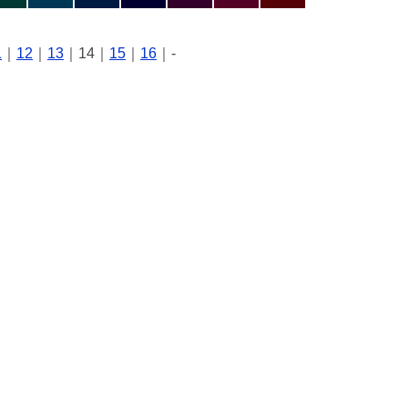
1
｜
12
｜
13
｜14｜
15
｜
16
｜-