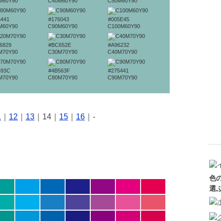
M60Y90
C40M60Y90
C50M60Y90
6441
#176043
#005E45
M60Y90
C90M60Y90
C100M60Y90
6829
#BC652E
#A96232
M70Y90
C30M70Y90
C40M70Y90
593C
#4B563F
#275441
M70Y90
C80M70Y90
C90M70Y90
1
｜
12
｜
13
｜14｜
15
｜
16
｜-
色
選